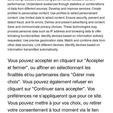
performance; Understand audiences through statistics or combinations
of data from different sources; Develop and improve services; Create
profiles to personalise content; Use profiles to select personalised
content; Use limited data to select content; Ensure security, prevent and
detect fraud, and fix errors; Deliver and present advertising and content;
Save and communicate privacy choices. These technologies may
process personal data such as IP address and browsing data to offer
UNE TOURISTE DE L’OISE EMPORTÉE PAR UNE
following functionalities: Identify devices based on information actively
COULÉE DE BOUE EN HAUTE-SAVOIE
requested; Use precise geolocation data; Match and combine data from
other data sources; Link different devices; Identify devices based on
information transmitted automatically.
Vous pouvez accepter en cliquant sur "Accepter
et fermer", ou affiner en sélectionnant les
finalités et/ou partenaires dans "Gérer mes
choix". Vous pouvez également refuser en
cliquant sur "Continuer sans accepter". Vos
préférences ne s'appliqueront que pour ce site.
Vous pouvez mettre à jour vos choix, ou retirer
votre consentement à tout moment via le lien