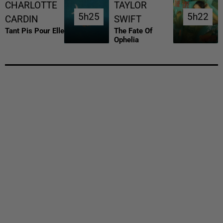
CHARLOTTE
TAYLOR
5h25
5h25
5h22
5h22
CARDIN
SWIFT
Tant Pis Pour Elle
The Fate Of
Ophelia