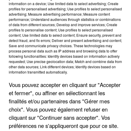
information on a device; Use limited data to select advertising; Create
profiles for personalised advertising; Use profiles to select personalised
advertising; Measure advertising performance; Measure content
performance; Understand audiences through statistics or combinations
of data from different sources; Develop and improve services; Create
profiles to personalise content; Use profiles to select personalised
content; Use limited data to select content; Ensure security, prevent and
detect fraud, and fix errors; Deliver and present advertising and content;
Save and communicate privacy choices. These technologies may
process personal data such as IP address and browsing data to offer
following functionalities: Identify devices based on information actively
requested; Use precise geolocation data; Match and combine data from
other data sources; Link different devices; Identify devices based on
APRÈS TOUTES CES CANICULES, LES REFUGES
information transmitted automatically.
DE FAUNE SAUVAGE SONT...
Vous pouvez accepter en cliquant sur "Accepter
et fermer", ou affiner en sélectionnant les
finalités et/ou partenaires dans "Gérer mes
choix". Vous pouvez également refuser en
cliquant sur "Continuer sans accepter". Vos
préférences ne s'appliqueront que pour ce site.