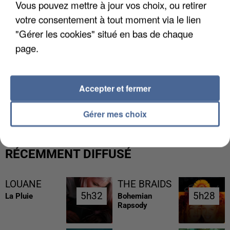
Vous pouvez mettre à jour vos choix, ou retirer
votre consentement à tout moment via le lien
"Gérer les cookies" situé en bas de chaque
page.
Accepter et fermer
L’UN DES FONDATEURS SUPPOSÉS DE LA DZ
MAFIA INTERPELLÉ EN ALGÉRIE
Gérer mes choix
RÉCEMMENT DIFFUSÉ
LOUANE
THE BRAIDS
5h32
5h32
5h28
5h28
La Pluie
Bohemian
Rapsody