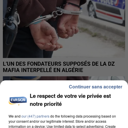
L’UN DES FONDATEURS SUPPOSÉS DE LA DZ
MAFIA INTERPELLÉ EN ALGÉRIE
Continuer sans accepter
Le respect de votre vie privée est
notre priorité
We and
our (447) partners
do the following data processing based on
your consent and/or our legitimate interest: Store and/or access
information on a device; Use limited data to select advertising; Create