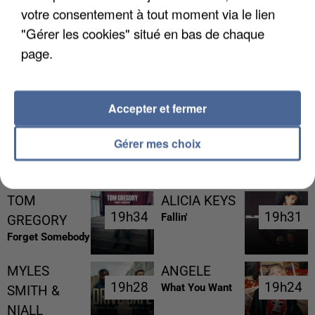
votre consentement à tout moment via le lien
"Gérer les cookies" situé en bas de chaque
page.
UNE TOURISTE DE L’OISE EMPORTÉE PAR UNE
COULÉE DE BOUE EN HAUTE-SAVOIE
Accepter et fermer
Gérer mes choix
RÉCEMMENT DIFFUSÉ
TOM
ALICIA KEYS
19h34
19h34
19h31
19h31
Fallin'
GREGORY
Forget Somebody
MYLES
ANGELE
19h28
19h28
19h24
19h24
What You Want
SMITH &
NIALL