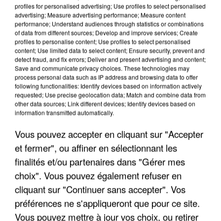
profiles for personalised advertising; Use profiles to select personalised
advertising; Measure advertising performance; Measure content
performance; Understand audiences through statistics or combinations
of data from different sources; Develop and improve services; Create
profiles to personalise content; Use profiles to select personalised
content; Use limited data to select content; Ensure security, prevent and
detect fraud, and fix errors; Deliver and present advertising and content;
Save and communicate privacy choices. These technologies may
process personal data such as IP address and browsing data to offer
UN SECOND CADRE DE LA DZ MAFIA
following functionalities: Identify devices based on information actively
INTERPELLÉ EN ALGÉRIE
requested; Use precise geolocation data; Match and combine data from
other data sources; Link different devices; Identify devices based on
information transmitted automatically.
Vous pouvez accepter en cliquant sur "Accepter
et fermer", ou affiner en sélectionnant les
finalités et/ou partenaires dans "Gérer mes
choix". Vous pouvez également refuser en
cliquant sur "Continuer sans accepter". Vos
préférences ne s'appliqueront que pour ce site.
Vous pouvez mettre à jour vos choix, ou retirer