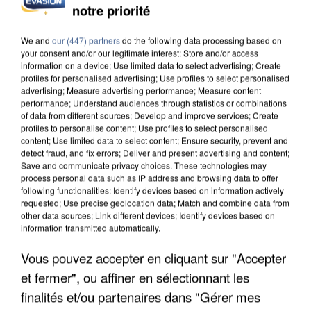
notre priorité
L’UN DES FONDATEURS SUPPOSÉS DE LA DZ
MAFIA INTERPELLÉ EN ALGÉRIE
We and
our (447) partners
do the following data processing based on
your consent and/or our legitimate interest: Store and/or access
information on a device; Use limited data to select advertising; Create
profiles for personalised advertising; Use profiles to select personalised
advertising; Measure advertising performance; Measure content
performance; Understand audiences through statistics or combinations
of data from different sources; Develop and improve services; Create
profiles to personalise content; Use profiles to select personalised
content; Use limited data to select content; Ensure security, prevent and
detect fraud, and fix errors; Deliver and present advertising and content;
Save and communicate privacy choices. These technologies may
process personal data such as IP address and browsing data to offer
following functionalities: Identify devices based on information actively
requested; Use precise geolocation data; Match and combine data from
other data sources; Link different devices; Identify devices based on
information transmitted automatically.
Vous pouvez accepter en cliquant sur "Accepter
et fermer", ou affiner en sélectionnant les
UN SECOND CADRE DE LA DZ MAFIA
INTERPELLÉ EN ALGÉRIE
finalités et/ou partenaires dans "Gérer mes