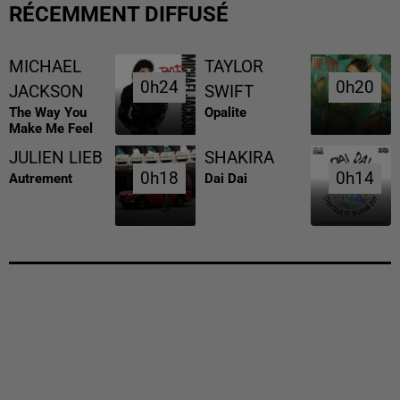
RÉCEMMENT DIFFUSÉ
MICHAEL
TAYLOR
0h24
0h24
0h20
0h20
JACKSON
SWIFT
The Way You
Opalite
Make Me Feel
JULIEN LIEB
SHAKIRA
0h18
0h18
0h14
0h14
Autrement
Dai Dai