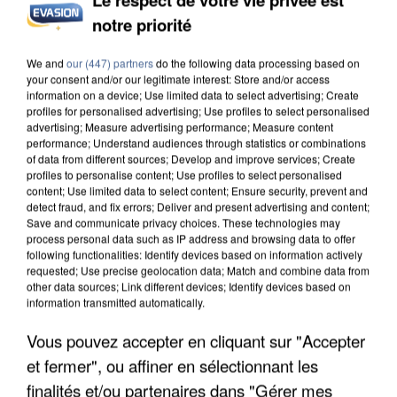
notre priorité
L’UN DES FONDATEURS SUPPOSÉS DE LA DZ
MAFIA INTERPELLÉ EN ALGÉRIE
We and
our (447) partners
do the following data processing based on
your consent and/or our legitimate interest: Store and/or access
information on a device; Use limited data to select advertising; Create
profiles for personalised advertising; Use profiles to select personalised
advertising; Measure advertising performance; Measure content
performance; Understand audiences through statistics or combinations
of data from different sources; Develop and improve services; Create
profiles to personalise content; Use profiles to select personalised
content; Use limited data to select content; Ensure security, prevent and
detect fraud, and fix errors; Deliver and present advertising and content;
Save and communicate privacy choices. These technologies may
process personal data such as IP address and browsing data to offer
following functionalities: Identify devices based on information actively
requested; Use precise geolocation data; Match and combine data from
other data sources; Link different devices; Identify devices based on
information transmitted automatically.
Vous pouvez accepter en cliquant sur "Accepter
et fermer", ou affiner en sélectionnant les
UN SECOND CADRE DE LA DZ MAFIA
INTERPELLÉ EN ALGÉRIE
finalités et/ou partenaires dans "Gérer mes