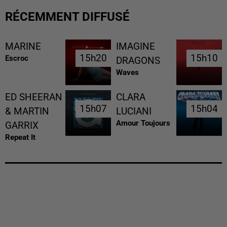
RÉCEMMENT DIFFUSÉ
MARINE
IMAGINE
15h20
15h20
15h10
15h10
Escroc
DRAGONS
Waves
ED SHEERAN
CLARA
15h07
15h07
15h04
15h04
& MARTIN
LUCIANI
Amour Toujours
GARRIX
Repeat It