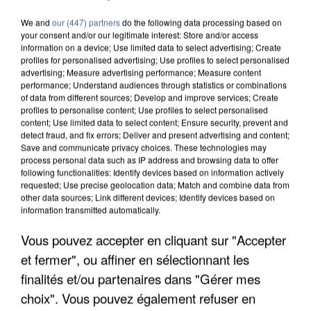
We and
our (447) partners
do the following data processing based on
your consent and/or our legitimate interest: Store and/or access
information on a device; Use limited data to select advertising; Create
profiles for personalised advertising; Use profiles to select personalised
advertising; Measure advertising performance; Measure content
performance; Understand audiences through statistics or combinations
of data from different sources; Develop and improve services; Create
profiles to personalise content; Use profiles to select personalised
content; Use limited data to select content; Ensure security, prevent and
detect fraud, and fix errors; Deliver and present advertising and content;
Save and communicate privacy choices. These technologies may
process personal data such as IP address and browsing data to offer
following functionalities: Identify devices based on information actively
requested; Use precise geolocation data; Match and combine data from
other data sources; Link different devices; Identify devices based on
information transmitted automatically.
Vous pouvez accepter en cliquant sur "Accepter
UN SECOND CADRE DE LA DZ MAFIA
INTERPELLÉ EN ALGÉRIE
et fermer", ou affiner en sélectionnant les
finalités et/ou partenaires dans "Gérer mes
choix". Vous pouvez également refuser en