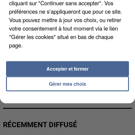
cliquant sur "Continuer sans accepter". Vos
préférences ne s'appliqueront que pour ce site.
Vous pouvez mettre à jour vos choix, ou retirer
votre consentement à tout moment via le lien
"Gérer les cookies" situé en bas de chaque
page.
Accepter et fermer
Gérer mes choix
UNE TOURISTE DE L’OISE EMPORTÉE PAR UNE
COULÉE DE BOUE EN HAUTE-SAVOIE
RÉCEMMENT DIFFUSÉ