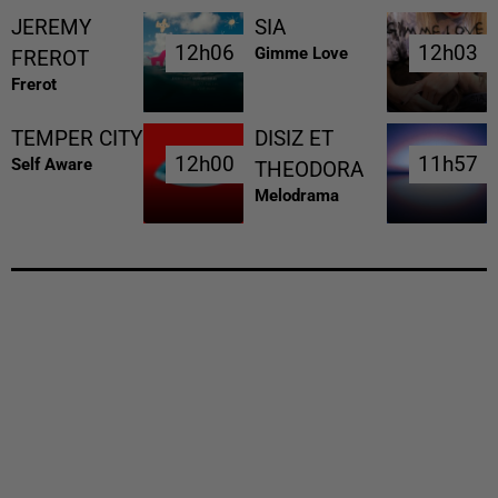
JEREMY
SIA
12h06
12h06
12h03
12h03
Gimme Love
FREROT
Frerot
TEMPER CITY
DISIZ ET
12h00
12h00
11h57
11h57
Self Aware
THEODORA
Melodrama