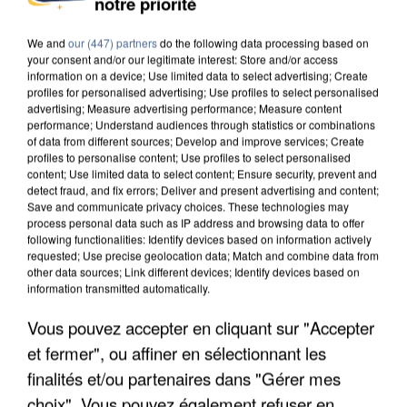
notre priorité
DE SOLIDARITÉ AVEC LES...
We and
our (447) partners
do the following data processing based on
your consent and/or our legitimate interest: Store and/or access
information on a device; Use limited data to select advertising; Create
profiles for personalised advertising; Use profiles to select personalised
advertising; Measure advertising performance; Measure content
performance; Understand audiences through statistics or combinations
of data from different sources; Develop and improve services; Create
profiles to personalise content; Use profiles to select personalised
content; Use limited data to select content; Ensure security, prevent and
detect fraud, and fix errors; Deliver and present advertising and content;
Save and communicate privacy choices. These technologies may
process personal data such as IP address and browsing data to offer
following functionalities: Identify devices based on information actively
requested; Use precise geolocation data; Match and combine data from
other data sources; Link different devices; Identify devices based on
information transmitted automatically.
Vous pouvez accepter en cliquant sur "Accepter
APRÈS TOUTES CES CANICULES, LES REFUGES
et fermer", ou affiner en sélectionnant les
DE FAUNE SAUVAGE SONT...
finalités et/ou partenaires dans "Gérer mes
choix". Vous pouvez également refuser en