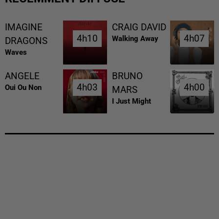
IMAGINE
CRAIG DAVID
4h10
4h10
4h07
4h07
Walking Away
DRAGONS
Waves
ANGELE
BRUNO
4h03
4h03
4h00
4h00
Oui Ou Non
MARS
I Just Might