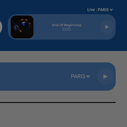
Live :
PARIS
End Of Beginning
DJO
PARIS