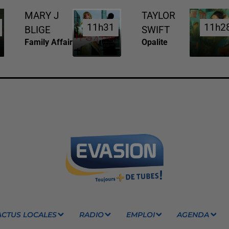
MARY J
TAYLOR
11h31
11h31
11h2
11h2
BLIGE
SWIFT
Family Affair
Opalite
ACTUS LOCALES
RADIO
EMPLOI
AGENDA