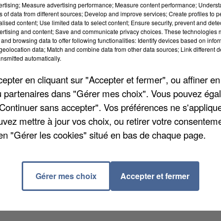
vertising; Measure advertising performance; Measure content performance; Unders
ns of data from different sources; Develop and improve services; Create profiles to 
alised content; Use limited data to select content; Ensure security, prevent and detect
ertising and content; Save and communicate privacy choices. These technologies
and browsing data to offer following functionalities: Identify devices based on infor
eolocation data; Match and combine data from other data sources; Link different de
nsmitted automatically.
pter en cliquant sur "Accepter et fermer", ou affiner en
/ou partenaires dans "Gérer mes choix". Vous pouvez éga
"Continuer sans accepter". Vos préférences ne s'appliqu
uvez mettre à jour vos choix, ou retirer votre consenteme
en "Gérer les cookies" situé en bas de chaque page.
es communautés d'agglomération du Val d'Yerres et de
ée au 1er janvier, sauf que la semaine dernière le
êté pris par le préfet de région. La communauté
Gérer mes choix
Accepter et fermer
nc pas été officialisée en ce début d'année.