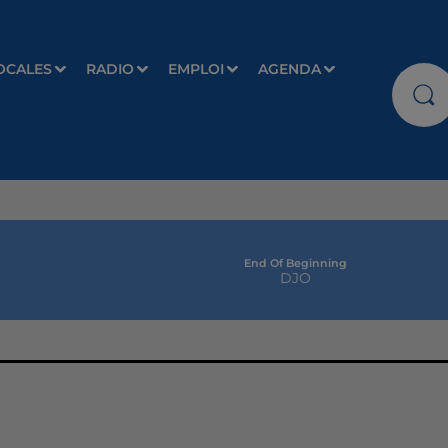
OCALES
RADIO
EMPLOI
AGENDA
End Of Beginning
DJO