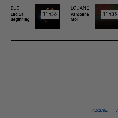
DJO
LOUANE
11h38
11h38
11h35
11h35
End Of
Pardonne
Beginning
Moi
ACCUEIL