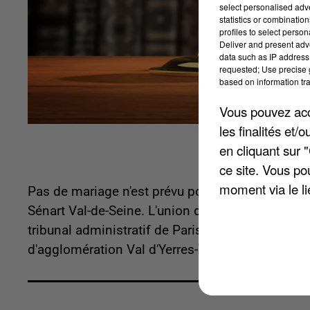
select personalised ad
statistics or combinatio
profiles to select person
Deliver and present adv
data such as IP address 
requested; Use precise g
based on information tra
Vous pouvez acce
les finalités et
en cliquant sur 
ce site. Vous po
moment via le li
Pas de mariage n'est prévu pour l'heure entre l
Sénart Val-de-Seine. L'union devait être consomm
tribunal administratif de Paris a suspendu l'arr
d'agglomération Val d'Yerres-Val de Seine n'a do