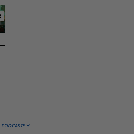
8
8
PODCASTS