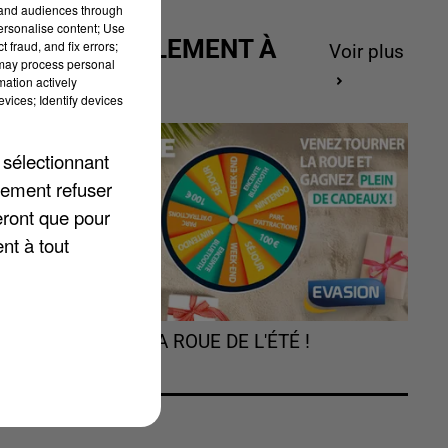
tand audiences through
personalise content; Use
ACTUELLEMENT À
 fraud, and fix errors;
Voir plus
 may process personal
GAGNER
mation actively
vices; Identify devices
 sélectionnant
lement refuser
eront que pour
nt à tout
TOURNEZ LA ROUE DE L'ÉTÉ !