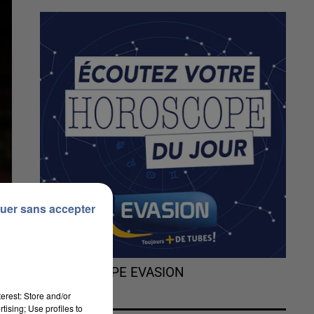
uer sans accepter
L'HOROSCOPE EVASION
erest: Store and/or
tising; Use profiles to