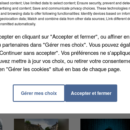
alised content; Use limited data to select content; Ensure security, prevent and detect
ertising and content; Save and communicate privacy choices. These technologies
and browsing data to offer following functionalities: Identify devices based on infor
eolocation data; Match and combine data from other data sources; Link different de
nsmitted automatically.
 pour la 7e année consécutive. Elle est celle qui a atti
pter en cliquant sur "Accepter et fermer", ou affiner en
ur autant, le nombre de projets d'implantations ou
/ou partenaires dans "Gérer mes choix". Vous pouvez éga
17% en un an et celui des emplois qu'ils ont générés
"Continuer sans accepter". Vos préférences ne s'appliqu
uvez mettre à jour vos choix, ou retirer votre consenteme
en "Gérer les cookies" situé en bas de chaque page.
Gérer mes choix
Accepter et fermer