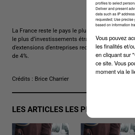
profiles to select person
Deliver and present adv
data such as IP address 
requested; Use precise g
based on information tra
La France reste le pays le plus attractif d’Europe
Vous pouvez acce
le plus d’investissements étrangers en 2025. Po
les finalités et
d'extensions d'entreprises recensés a baissé de 
en cliquant sur 
de 4%.
ce site. Vous po
moment via le li
Crédits : Brice Charrier
LES ARTICLES LES PLUS VUS