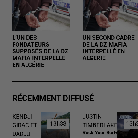
L’UN DES
UN SECOND CADRE
FONDATEURS
DE LA DZ MAFIA
SUPPOSÉS DE LA DZ
INTERPELLÉ EN
MAFIA INTERPELLÉ
ALGÉRIE
EN ALGÉRIE
RÉCEMMENT DIFFUSÉ
KENDJI
JUSTIN
13h33
13h33
13h
13h
GIRAC ET
TIMBERLAKE
Rock Your Body
DADJU