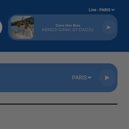
Live :
PARIS
Dans Mes Bras
KENDJI GIRAC ET DADJU
PARIS