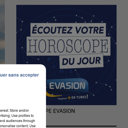
uer sans accepter
erest: Store and/or
L'HOROSCOPE EVASION
tising; Use profiles to
tand audiences through
personalise content; Use