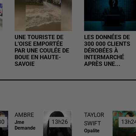
UNE TOURISTE DE
LES DONNÉES DE
L’OISE EMPORTÉE
300 000 CLIENTS
PAR UNE COULÉE DE
DÉROBÉES À
BOUE EN HAUTE-
INTERMARCHÉ
SAVOIE
APRÈS UNE...
AMBRE
TAYLOR
30
30
13h26
13h26
13h2
13h2
Jme
SWIFT
Demande
Opalite