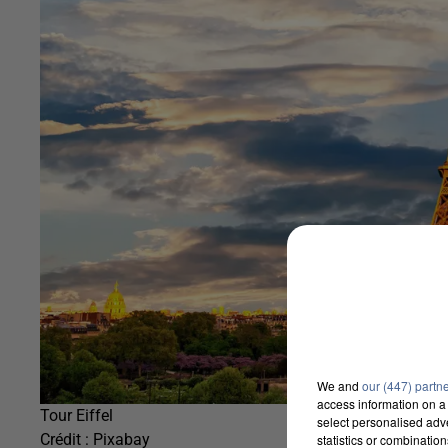
We and
our (447) partn
access information on a 
Tour Eiffel
select personalised ad
Crédit :
Pixabay
statistics or combinatio