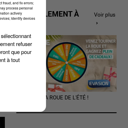
 fraud, and fix errors;
 may process personal
ACTUELLEMENT À
mation actively
Voir plus
vices; Identify devices
GAGNER
ré
 sélectionnant
lement refuser
,
eront que pour
nt à tout
TOURNEZ LA ROUE DE L'ÉTÉ !