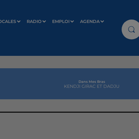
OCALES
RADIO
EMPLOI
AGENDA
Dans Mes Bras
KENDJI GIRAC ET DADJU