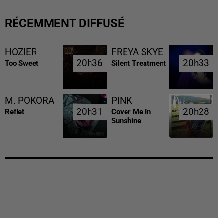
RÉCEMMENT DIFFUSÉ
HOZIER
FREYA SKYE
20h36
20h36
20h33
20h33
Too Sweet
Silent Treatment
M. POKORA
PINK
20h31
20h31
20h28
20h28
Reflet
Cover Me In
Sunshine