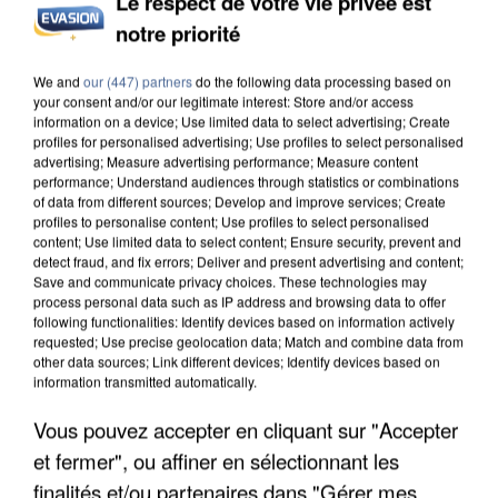
Le respect de votre vie privée est
notre priorité
INCENDIES : L’ÎLE-DE-FRANCE LANCE UN ÉLAN
DE SOLIDARITÉ AVEC LES...
We and
our (447) partners
do the following data processing based on
your consent and/or our legitimate interest: Store and/or access
information on a device; Use limited data to select advertising; Create
profiles for personalised advertising; Use profiles to select personalised
advertising; Measure advertising performance; Measure content
performance; Understand audiences through statistics or combinations
of data from different sources; Develop and improve services; Create
profiles to personalise content; Use profiles to select personalised
content; Use limited data to select content; Ensure security, prevent and
detect fraud, and fix errors; Deliver and present advertising and content;
Save and communicate privacy choices. These technologies may
process personal data such as IP address and browsing data to offer
following functionalities: Identify devices based on information actively
requested; Use precise geolocation data; Match and combine data from
other data sources; Link different devices; Identify devices based on
information transmitted automatically.
Vous pouvez accepter en cliquant sur "Accepter
et fermer", ou affiner en sélectionnant les
APRÈS TOUTES CES CANICULES, LES REFUGES
finalités et/ou partenaires dans "Gérer mes