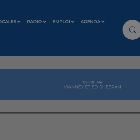
OCALES
RADIO
EMPLOI
AGENDA
Call On Me
VIANNEY ET ED SHEERAN