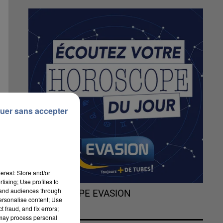
uer sans accepter
erest: Store and/or
tising; Use profiles to
tand audiences through
L'HOROSCOPE EVASION
personalise content; Use
 fraud, and fix errors;
 may process personal