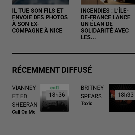
IL TUE SON FILS ET
INCENDIES : L’ÎLE-
ENVOIE DES PHOTOS
DE-FRANCE LANCE
À SON EX-
UN ÉLAN DE
COMPAGNE À NICE
SOLIDARITÉ AVEC
LES...
RÉCEMMENT DIFFUSÉ
VIANNEY
BRITNEY
18h36
18h36
18h33
18h33
ET ED
SPEARS
Toxic
SHEERAN
Call On Me