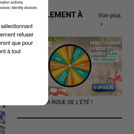
mation actively
vices; Identify devices
ACTUELLEMENT À
Voir plus
GAGNER
 sélectionnant
lement refuser
eront que pour
nt à tout
TOURNEZ LA ROUE DE L'ÉTÉ !