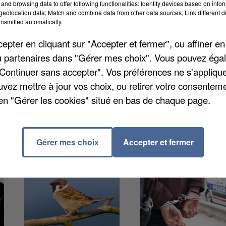
and browsing data to offer following functionalities: Identify devices based on infor
l’Arc de Triomphe, la flamme se déplace de temps en
eolocation data; Match and combine data from other data sources; Link different de
nsmitted automatically.
nouillet à partir de la soirée du lundi 3 novembre et
lamme passera notamment dans toutes les classes de
pter en cliquant sur "Accepter et fermer", ou affiner en
onies officielles.
/ou partenaires dans "Gérer mes choix". Vous pouvez éga
"Continuer sans accepter". Vos préférences ne s'appliqu
uvez mettre à jour vos choix, ou retirer votre consenteme
en "Gérer les cookies" situé en bas de chaque page.
Gérer mes choix
Accepter et fermer