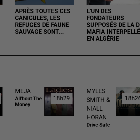
APRÈS TOUTES CES
L’UN DES
CANICULES, LES
FONDATEURS
REFUGES DE FAUNE
SUPPOSÉS DE LA D
SAUVAGE SONT...
MAFIA INTERPELL
EN ALGÉRIE
MEJA
MYLES
18h29
18h29
18h2
18h2
All'bout The
SMITH &
Money
NIALL
HORAN
Drive Safe