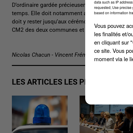
data such as IP address 
D’ordinaire gardée précieusement à Paris sous 
requested; Use precise g
based on information tra
temps. Elle doit notamment arriver à Dreux et Ver
doit y rester jusqu’aux cérémonies du 11. La f
Vous pouvez acce
CM2 des deux communes et illuminera les cérém
les finalités et
en cliquant sur 
ce site. Vous po
Nicolas Chacun - Vincent Frémeaux
moment via le li
LES ARTICLES LES PLUS VUS