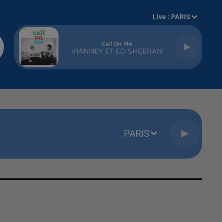
Live :
PARIS
Call On Me
VIANNEY ET ED SHEERAN
PARIS