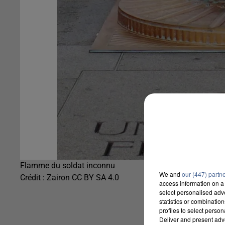
Flamme du soldat inconnu
We and
our (447) partn
Crédit :
Zairon CC BY SA 4.0
access information on a 
select personalised ad
statistics or combinatio
profiles to select person
Deliver and present adv