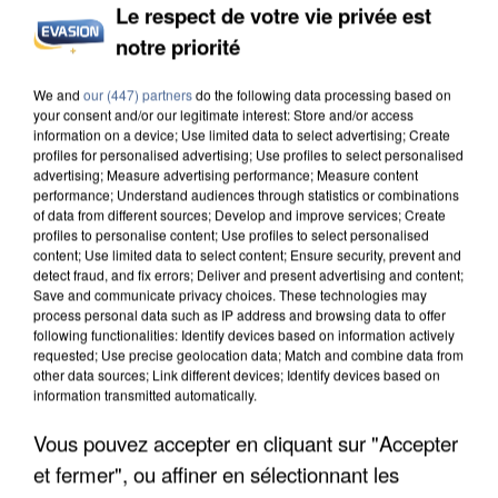
Le respect de votre vie privée est
notre priorité
L’UN DES FONDATEURS SUPPOSÉS DE LA DZ
We and
our (447) partners
do the following data processing based on
MAFIA INTERPELLÉ EN ALGÉRIE
your consent and/or our legitimate interest: Store and/or access
information on a device; Use limited data to select advertising; Create
profiles for personalised advertising; Use profiles to select personalised
advertising; Measure advertising performance; Measure content
performance; Understand audiences through statistics or combinations
of data from different sources; Develop and improve services; Create
profiles to personalise content; Use profiles to select personalised
content; Use limited data to select content; Ensure security, prevent and
detect fraud, and fix errors; Deliver and present advertising and content;
Save and communicate privacy choices. These technologies may
process personal data such as IP address and browsing data to offer
following functionalities: Identify devices based on information actively
requested; Use precise geolocation data; Match and combine data from
other data sources; Link different devices; Identify devices based on
information transmitted automatically.
Vous pouvez accepter en cliquant sur "Accepter
et fermer", ou affiner en sélectionnant les