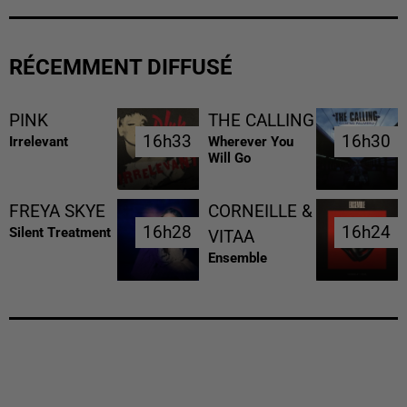
RÉCEMMENT DIFFUSÉ
PINK
THE CALLING
16h33
16h33
16h30
16h30
Irrelevant
Wherever You
Will Go
FREYA SKYE
CORNEILLE &
16h28
16h28
16h24
16h24
Silent Treatment
VITAA
Ensemble