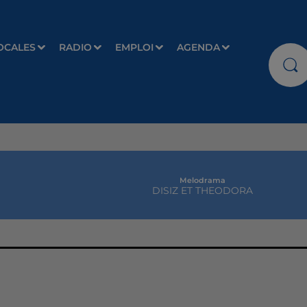
OCALES
RADIO
EMPLOI
AGENDA
Melodrama
DISIZ ET THEODORA