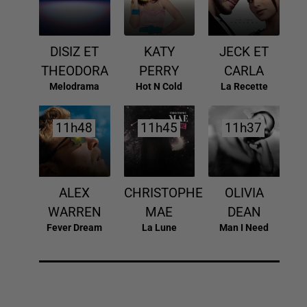
DISIZ ET
KATY
JECK ET
THEODORA
PERRY
CARLA
Melodrama
Hot N Cold
La Recette
11h48
11h48
11h45
11h45
11h37
11h37
ALEX
CHRISTOPHE
OLIVIA
WARREN
MAE
DEAN
Fever Dream
La Lune
Man I Need