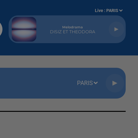
Live :
PARIS
Melodrama
DISIZ ET THEODORA
PARIS