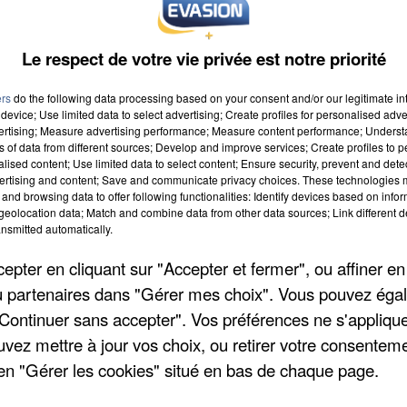
Le respect de votre vie privée est notre priorité
ers
do the following data processing based on your consent and/or our legitimate int
device; Use limited data to select advertising; Create profiles for personalised adver
vertising; Measure advertising performance; Measure content performance; Unders
ns of data from different sources; Develop and improve services; Create profiles to 
alised content; Use limited data to select content; Ensure security, prevent and detect
ertising and content; Save and communicate privacy choices. These technologies
and browsing data to offer following functionalities: Identify devices based on infor
eolocation data; Match and combine data from other data sources; Link different de
nsmitted automatically.
pter en cliquant sur "Accepter et fermer", ou affiner en
/ou partenaires dans "Gérer mes choix". Vous pouvez éga
"Continuer sans accepter". Vos préférences ne s'appliqu
uvez mettre à jour vos choix, ou retirer votre consenteme
en "Gérer les cookies" situé en bas de chaque page.