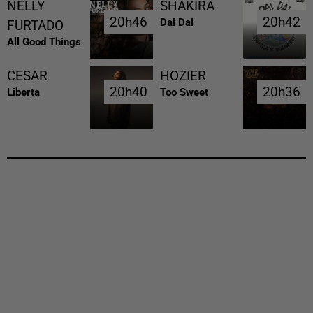
NELLY
SHAKIRA
20h46
20h46
20h42
20h42
Dai Dai
FURTADO
All Good Things
CESAR
HOZIER
20h40
20h40
20h36
20h36
Liberta
Too Sweet