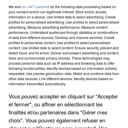
We and
our (447) partners
do the following data processing based on
your consent and/or our legitimate interest: Store and/or access
information on a device; Use limited data to select advertising; Create
profiles for personalised advertising; Use profiles to select personalised
advertising; Measure advertising performance; Measure content
performance; Understand audiences through statistics or combinations
of data from different sources; Develop and improve services; Create
profiles to personalise content; Use profiles to select personalised
content; Use limited data to select content; Ensure security, prevent and
detect fraud, and fix errors; Deliver and present advertising and content;
Save and communicate privacy choices. These technologies may
process personal data such as IP address and browsing data to offer
following functionalities: Identify devices based on information actively
requested; Use precise geolocation data; Match and combine data from
other data sources; Link different devices; Identify devices based on
information transmitted automatically.
APRÈS TOUTES CES CANICULES, LES REFUGES
Vous pouvez accepter en cliquant sur "Accepter
DE FAUNE SAUVAGE SONT...
et fermer", ou affiner en sélectionnant les
finalités et/ou partenaires dans "Gérer mes
choix". Vous pouvez également refuser en