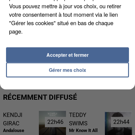
Vous pouvez mettre à jour vos choix, ou retirer
votre consentement à tout moment via le lien
"Gérer les cookies" situé en bas de chaque
page.
Accepter et fermer
L’UN DES FONDATEURS SUPPOSÉS DE LA DZ
MAFIA INTERPELLÉ EN ALGÉRIE
Gérer mes choix
RÉCEMMENT DIFFUSÉ
KENDJI
TEDDY
22h46
22h46
22h44
22h44
GIRAC
SWIMS
Andalouse
Mr Know It All