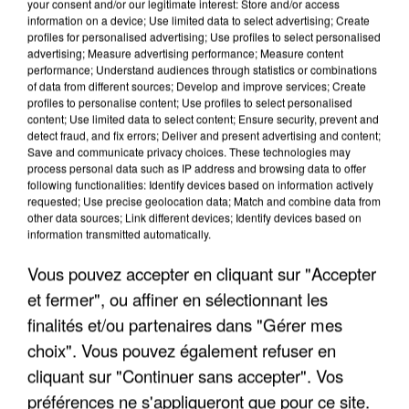
your consent and/or our legitimate interest: Store and/or access
information on a device; Use limited data to select advertising; Create
profiles for personalised advertising; Use profiles to select personalised
advertising; Measure advertising performance; Measure content
performance; Understand audiences through statistics or combinations
of data from different sources; Develop and improve services; Create
profiles to personalise content; Use profiles to select personalised
content; Use limited data to select content; Ensure security, prevent and
detect fraud, and fix errors; Deliver and present advertising and content;
Save and communicate privacy choices. These technologies may
process personal data such as IP address and browsing data to offer
following functionalities: Identify devices based on information actively
requested; Use precise geolocation data; Match and combine data from
other data sources; Link different devices; Identify devices based on
APRÈS TOUTES CES CANICULES, LES REFUGES
information transmitted automatically.
DE FAUNE SAUVAGE SONT...
Vous pouvez accepter en cliquant sur "Accepter
et fermer", ou affiner en sélectionnant les
finalités et/ou partenaires dans "Gérer mes
choix". Vous pouvez également refuser en
cliquant sur "Continuer sans accepter". Vos
préférences ne s'appliqueront que pour ce site.