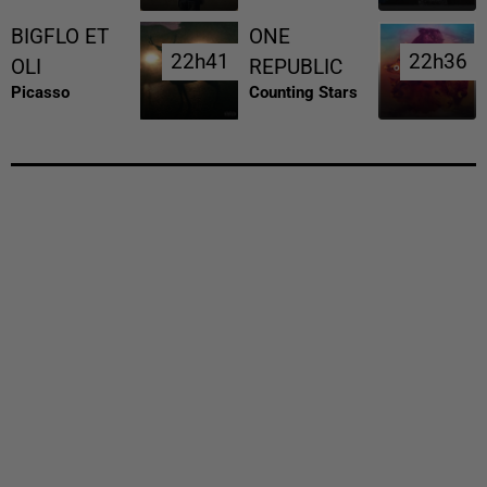
BIGFLO ET
ONE
22h41
22h41
22h36
22h36
OLI
REPUBLIC
Picasso
Counting Stars