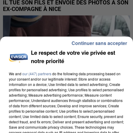
IL TUE SON FILS ET ENVOIE DES PHOTOS À SON
EX-COMPAGNE À NICE
Continuer sans accepter
Le respect de votre vie privée est
notre priorité
We and
our (447) partners
do the following data processing based on
your consent and/or our legitimate interest: Store and/or access
information on a device; Use limited data to select advertising; Create
profiles for personalised advertising; Use profiles to select personalised
advertising; Measure advertising performance; Measure content
performance; Understand audiences through statistics or combinations
of data from different sources; Develop and improve services; Create
profiles to personalise content; Use profiles to select personalised
content; Use limited data to select content; Ensure security, prevent and
L’UN DES FONDATEURS SUPPOSÉS DE LA DZ
detect fraud, and fix errors; Deliver and present advertising and content;
MAFIA INTERPELLÉ EN ALGÉRIE
Save and communicate privacy choices. These technologies may
process personal data such as IP address and browsing data to offer