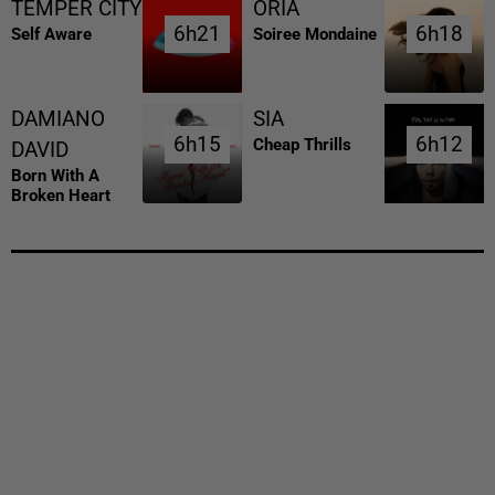
TEMPER CITY
ORIA
6h21
6h21
6h18
6h18
Self Aware
Soiree Mondaine
DAMIANO
SIA
6h15
6h15
6h12
6h12
Cheap Thrills
DAVID
Born With A
Broken Heart