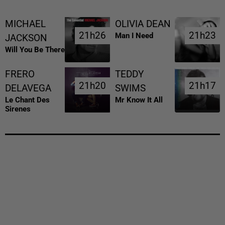
MICHAEL
OLIVIA DEAN
21h26
21h26
21h23
21h23
Man I Need
JACKSON
Will You Be There
FRERO
TEDDY
21h20
21h20
21h17
21h17
DELAVEGA
SWIMS
Le Chant Des
Mr Know It All
Sirenes