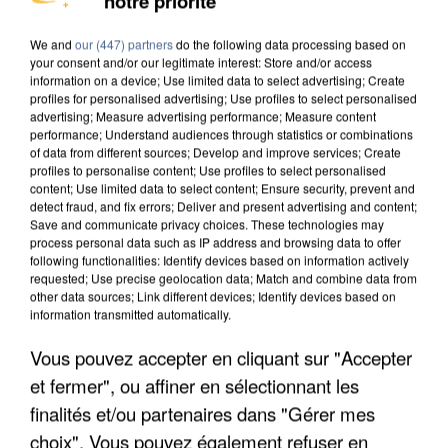
notre priorité
DE SOLIDARITÉ AVEC LES...
We and
our (447) partners
do the following data processing based on
your consent and/or our legitimate interest: Store and/or access
information on a device; Use limited data to select advertising; Create
profiles for personalised advertising; Use profiles to select personalised
advertising; Measure advertising performance; Measure content
performance; Understand audiences through statistics or combinations
of data from different sources; Develop and improve services; Create
profiles to personalise content; Use profiles to select personalised
content; Use limited data to select content; Ensure security, prevent and
detect fraud, and fix errors; Deliver and present advertising and content;
Save and communicate privacy choices. These technologies may
process personal data such as IP address and browsing data to offer
following functionalities: Identify devices based on information actively
requested; Use precise geolocation data; Match and combine data from
other data sources; Link different devices; Identify devices based on
information transmitted automatically.
Vous pouvez accepter en cliquant sur "Accepter
APRÈS TOUTES CES CANICULES, LES REFUGES
et fermer", ou affiner en sélectionnant les
DE FAUNE SAUVAGE SONT...
finalités et/ou partenaires dans "Gérer mes
choix". Vous pouvez également refuser en