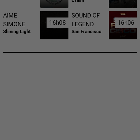
Crash
AIME
SOUND OF
16h08
16h08
16h06
16h06
SIMONE
LEGEND
Shining Light
San Francisco