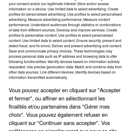
your consent and/or our legitimate interest: Store and/or access
information on a device; Use limited data to select advertising; Create
profiles for personalised advertising; Use profiles to select personalised
advertising; Measure advertising performance; Measure content
performance; Understand audiences through statistics or combinations
of data from different sources; Develop and improve services; Create
profiles to personalise content; Use profiles to select personalised
content; Use limited data to select content; Ensure security, prevent and
detect fraud, and fix errors; Deliver and present advertising and content;
Save and communicate privacy choices. These technologies may
process personal data such as IP address and browsing data to offer
following functionalities: Identify devices based on information actively
requested; Use precise geolocation data; Match and combine data from
other data sources; Link different devices; Identify devices based on
information transmitted automatically.
UNE TOURISTE DE L’OISE EMPORTÉE PAR UNE
COULÉE DE BOUE EN HAUTE-SAVOIE
Vous pouvez accepter en cliquant sur "Accepter
et fermer", ou affiner en sélectionnant les
finalités et/ou partenaires dans "Gérer mes
choix". Vous pouvez également refuser en
cliquant sur "Continuer sans accepter". Vos
préférences ne s'appliqueront que pour ce site.