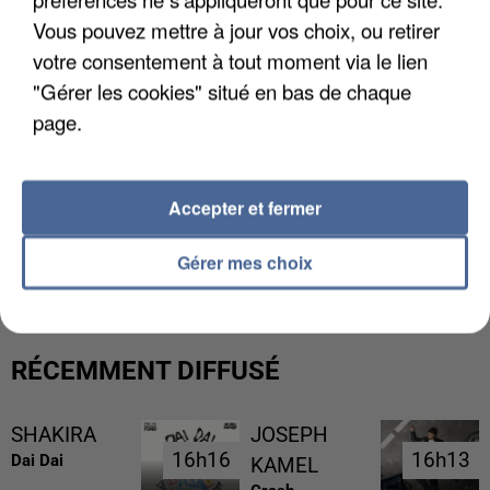
Vous pouvez mettre à jour vos choix, ou retirer
votre consentement à tout moment via le lien
"Gérer les cookies" situé en bas de chaque
page.
Accepter et fermer
LES DONNÉES DE 300 000 CLIENTS DÉROBÉES À
INTERMARCHÉ APRÈS UNE...
Gérer mes choix
RÉCEMMENT DIFFUSÉ
SHAKIRA
JOSEPH
16h16
16h16
16h13
16h13
Dai Dai
KAMEL