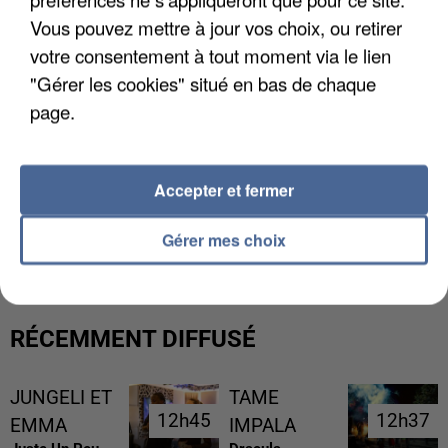
Vous pouvez mettre à jour vos choix, ou retirer
votre consentement à tout moment via le lien
"Gérer les cookies" situé en bas de chaque
page.
Accepter et fermer
L’UN DES FONDATEURS SUPPOSÉS DE LA DZ
MAFIA INTERPELLÉ EN ALGÉRIE
Gérer mes choix
RÉCEMMENT DIFFUSÉ
JUNGELI ET
TAME
12h45
12h45
12h37
12h37
EMMA
IMPALA