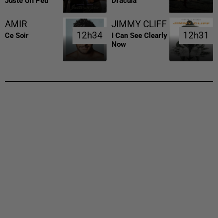
Juste Un Peu
Dracula
AMIR
JIMMY CLIFF
12h34
12h34
12h31
12h31
Ce Soir
I Can See Clearly
Now