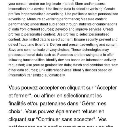
your consent and/or our legitimate interest: Store and/or access
information on a device; Use limited data to select advertising; Create
profiles for personalised advertising; Use profiles to select personalised
advertising; Measure advertising performance; Measure content
performance; Understand audiences through statistics or combinations
of data from different sources; Develop and improve services; Create
profiles to personalise content; Use profiles to select personalised
content; Use limited data to select content; Ensure security, prevent and
detect fraud, and fix errors; Deliver and present advertising and content;
Save and communicate privacy choices. These technologies may
process personal data such as IP address and browsing data to offer
following functionalities: Identify devices based on information actively
requested; Use precise geolocation data; Match and combine data from
other data sources; Link different devices; Identify devices based on
information transmitted automatically.
APRÈS TOUTES CES CANICULES, LES REFUGES
DE FAUNE SAUVAGE SONT...
Vous pouvez accepter en cliquant sur "Accepter
et fermer", ou affiner en sélectionnant les
finalités et/ou partenaires dans "Gérer mes
choix". Vous pouvez également refuser en
cliquant sur "Continuer sans accepter". Vos
préférences ne s'appliqueront que pour ce site.