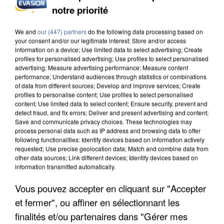
UN SECOND CADRE DE LA DZ MAFIA
notre priorité
INTERPELLÉ EN ALGÉRIE
We and
our (447) partners
do the following data processing based on
your consent and/or our legitimate interest: Store and/or access
information on a device; Use limited data to select advertising; Create
profiles for personalised advertising; Use profiles to select personalised
advertising; Measure advertising performance; Measure content
performance; Understand audiences through statistics or combinations
of data from different sources; Develop and improve services; Create
profiles to personalise content; Use profiles to select personalised
content; Use limited data to select content; Ensure security, prevent and
detect fraud, and fix errors; Deliver and present advertising and content;
Save and communicate privacy choices. These technologies may
process personal data such as IP address and browsing data to offer
following functionalities: Identify devices based on information actively
requested; Use precise geolocation data; Match and combine data from
other data sources; Link different devices; Identify devices based on
information transmitted automatically.
Vous pouvez accepter en cliquant sur "Accepter
UNE TOURISTE DE L’OISE EMPORTÉE PAR UNE
et fermer", ou affiner en sélectionnant les
COULÉE DE BOUE EN HAUTE-SAVOIE
finalités et/ou partenaires dans "Gérer mes