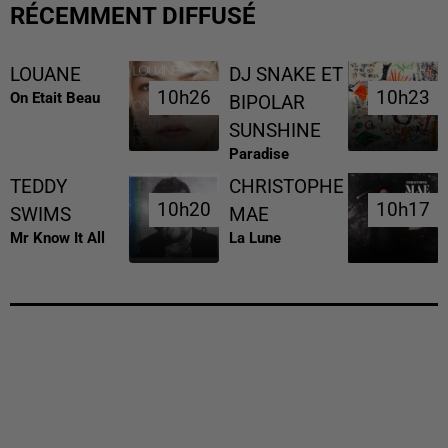
RÉCEMMENT DIFFUSÉ
LOUANE
DJ SNAKE ET
10h26
10h26
10h23
10h23
On Etait Beau
BIPOLAR
SUNSHINE
Paradise
TEDDY
CHRISTOPHE
10h20
10h20
10h17
10h17
SWIMS
MAE
Mr Know It All
La Lune