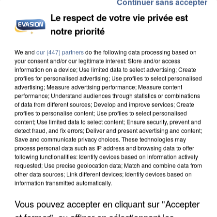
Continuer sans accepter
Le respect de votre vie privée est
notre priorité
INCENDIES : L’ÎLE-DE-FRANCE LANCE UN ÉLAN
We and
our (447) partners
do the following data processing based on
DE SOLIDARITÉ AVEC LES...
your consent and/or our legitimate interest: Store and/or access
information on a device; Use limited data to select advertising; Create
profiles for personalised advertising; Use profiles to select personalised
advertising; Measure advertising performance; Measure content
performance; Understand audiences through statistics or combinations
of data from different sources; Develop and improve services; Create
profiles to personalise content; Use profiles to select personalised
content; Use limited data to select content; Ensure security, prevent and
detect fraud, and fix errors; Deliver and present advertising and content;
Save and communicate privacy choices. These technologies may
process personal data such as IP address and browsing data to offer
following functionalities: Identify devices based on information actively
requested; Use precise geolocation data; Match and combine data from
other data sources; Link different devices; Identify devices based on
information transmitted automatically.
Vous pouvez accepter en cliquant sur "Accepter