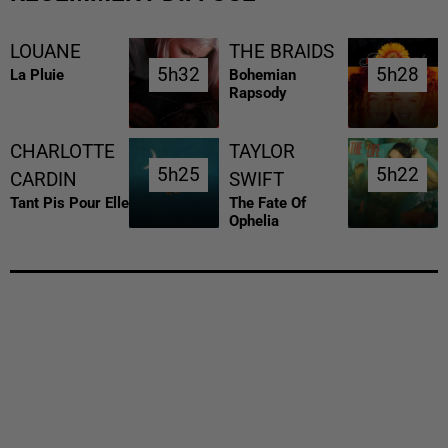
LOUANE
THE BRAIDS
5h32
5h32
5h28
5h28
La Pluie
Bohemian
Rapsody
CHARLOTTE
TAYLOR
5h25
5h25
5h22
5h22
CARDIN
SWIFT
Tant Pis Pour Elle
The Fate Of
Ophelia