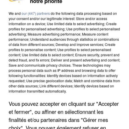
notre priorité
DE SOLIDARITÉ AVEC LES...
We and
our (447) partners
do the following data processing based on
your consent and/or our legitimate interest: Store and/or access
information on a device; Use limited data to select advertising; Create
profiles for personalised advertising; Use profiles to select personalised
advertising; Measure advertising performance; Measure content
performance; Understand audiences through statistics or combinations
of data from different sources; Develop and improve services; Create
profiles to personalise content; Use profiles to select personalised
content; Use limited data to select content; Ensure security, prevent and
detect fraud, and fix errors; Deliver and present advertising and content;
Save and communicate privacy choices. These technologies may
process personal data such as IP address and browsing data to offer
following functionalities: Identify devices based on information actively
requested; Use precise geolocation data; Match and combine data from
other data sources; Link different devices; Identify devices based on
information transmitted automatically.
Vous pouvez accepter en cliquant sur "Accepter
APRÈS TOUTES CES CANICULES, LES REFUGES
et fermer", ou affiner en sélectionnant les
DE FAUNE SAUVAGE SONT...
finalités et/ou partenaires dans "Gérer mes
choix". Vous pouvez également refuser en