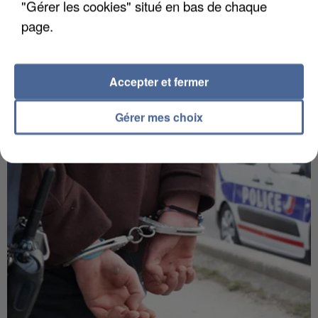
"Gérer les cookies" situé en bas de chaque
page.
Accepter et fermer
APRÈS TOUTES CES CANICULES, LES REFUGES
DE FAUNE SAUVAGE SONT...
Gérer mes choix