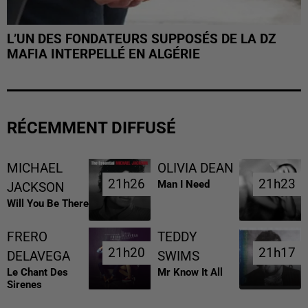
L’UN DES FONDATEURS SUPPOSÉS DE LA DZ
MAFIA INTERPELLÉ EN ALGÉRIE
RÉCEMMENT DIFFUSÉ
MICHAEL
OLIVIA DEAN
21h26
21h26
21h23
21h23
Man I Need
JACKSON
Will You Be There
FRERO
TEDDY
21h20
21h20
21h17
21h17
DELAVEGA
SWIMS
Le Chant Des
Mr Know It All
Sirenes