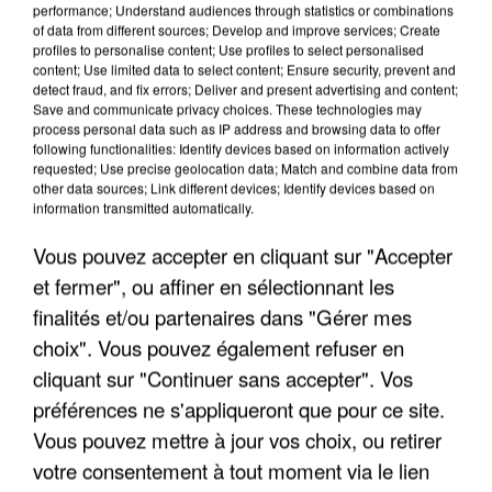
performance; Understand audiences through statistics or combinations
of data from different sources; Develop and improve services; Create
profiles to personalise content; Use profiles to select personalised
content; Use limited data to select content; Ensure security, prevent and
detect fraud, and fix errors; Deliver and present advertising and content;
Save and communicate privacy choices. These technologies may
process personal data such as IP address and browsing data to offer
following functionalities: Identify devices based on information actively
requested; Use precise geolocation data; Match and combine data from
other data sources; Link different devices; Identify devices based on
INCENDIES : L’ÎLE-DE-FRANCE LANCE UN ÉLAN
information transmitted automatically.
DE SOLIDARITÉ AVEC LES...
Vous pouvez accepter en cliquant sur "Accepter
et fermer", ou affiner en sélectionnant les
finalités et/ou partenaires dans "Gérer mes
choix". Vous pouvez également refuser en
cliquant sur "Continuer sans accepter". Vos
préférences ne s'appliqueront que pour ce site.
Vous pouvez mettre à jour vos choix, ou retirer
votre consentement à tout moment via le lien