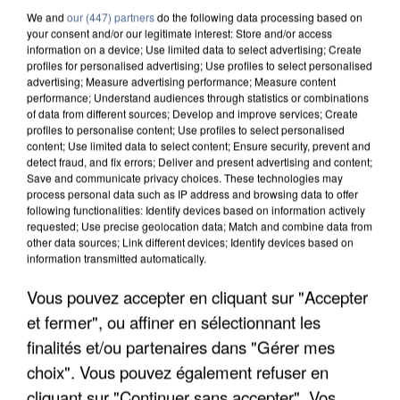
We and
our (447) partners
do the following data processing based on
your consent and/or our legitimate interest: Store and/or access
information on a device; Use limited data to select advertising; Create
profiles for personalised advertising; Use profiles to select personalised
advertising; Measure advertising performance; Measure content
performance; Understand audiences through statistics or combinations
of data from different sources; Develop and improve services; Create
profiles to personalise content; Use profiles to select personalised
content; Use limited data to select content; Ensure security, prevent and
detect fraud, and fix errors; Deliver and present advertising and content;
Save and communicate privacy choices. These technologies may
process personal data such as IP address and browsing data to offer
following functionalities: Identify devices based on information actively
requested; Use precise geolocation data; Match and combine data from
other data sources; Link different devices; Identify devices based on
information transmitted automatically.
UNE TOURISTE DE L’OISE EMPORTÉE PAR UNE
Vous pouvez accepter en cliquant sur "Accepter
COULÉE DE BOUE EN HAUTE-SAVOIE
et fermer", ou affiner en sélectionnant les
finalités et/ou partenaires dans "Gérer mes
choix". Vous pouvez également refuser en
cliquant sur "Continuer sans accepter". Vos