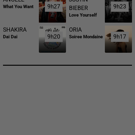
9h27
9h27
9h23
9h23
What You Want
BIEBER
Love Yourself
SHAKIRA
ORIA
9h20
9h20
9h17
9h17
Dai Dai
Soiree Mondaine