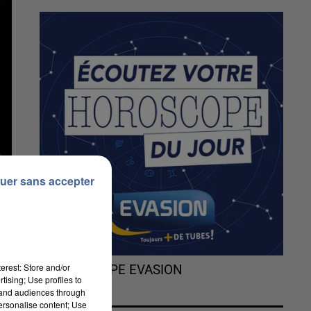
uer sans accepter
erest: Store and/or
L'HOROSCOPE EVASION
tising; Use profiles to
tand audiences through
personalise content; Use