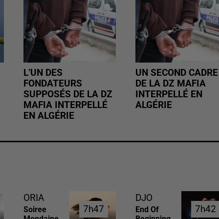
L’UN DES
UN SECOND CADRE
FONDATEURS
DE LA DZ MAFIA
SUPPOSÉS DE LA DZ
INTERPELLÉ EN
MAFIA INTERPELLÉ
ALGÉRIE
EN ALGÉRIE
ORIA
DJO
7h47
7h47
7h42
7h42
Soiree
End Of
Mondaine
Beginning