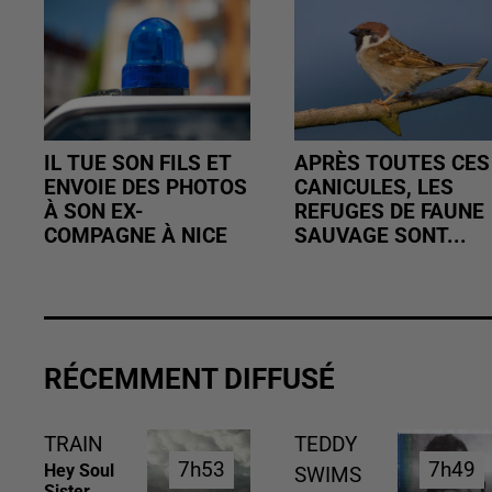
IL TUE SON FILS ET
APRÈS TOUTES CES
ENVOIE DES PHOTOS
CANICULES, LES
À SON EX-
REFUGES DE FAUNE
COMPAGNE À NICE
SAUVAGE SONT...
RÉCEMMENT DIFFUSÉ
TRAIN
TEDDY
7h53
7h53
7h49
7h49
Hey Soul
SWIMS
Sister