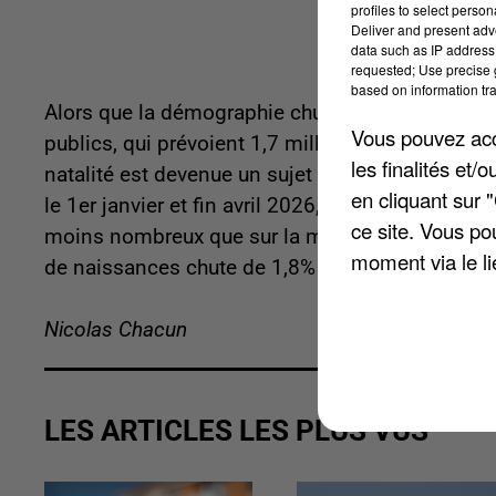
profiles to select person
Deliver and present adv
data such as IP address 
requested; Use precise g
based on information tra
Alors que la démographie chute en France, les 
Vous pouvez acce
publics, qui prévoient 1,7 million d'élèves en mo
les finalités et
natalité est devenue un sujet de premier plan, qu
en cliquant sur 
le 1er janvier et fin avril 2026, il y a eu 1.514
ce site. Vous po
moins nombreux que sur la même période l'an de
moment via le li
de naissances chute de 1,8% sur la période.
Nicolas Chacun
LES ARTICLES LES PLUS VUS