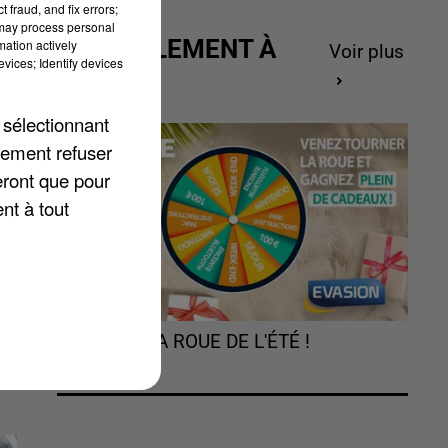
 fraud, and fix errors;
 may process personal
ACTUELLEMENT À
mation actively
Voir plus
vices; Identify devices
GAGNER
 sélectionnant
lement refuser
eront que pour
nt à tout
re
TOURNEZ LA ROUE DE L'ÉTÉ !