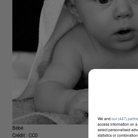
We and
our (447) partn
access information on a 
Bébé
select personalised ad
statistics or combinatio
Crédit :
CC0