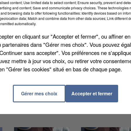
alised content; Use limited data to select content; Ensure security, prevent and detect
ertising and content; Save and communicate privacy choices. These technologies
and browsing data to offer following functionalities: Identify devices based on infor
eolocation data; Match and combine data from other data sources; Link different de
nsmitted automatically.
conséquences sont déjà anticipées par les pouvoirs
pter en cliquant sur "Accepter et fermer", ou affiner en
ins dans les classes d'ici 2035. Dans ce cadre, la
/ou partenaires dans "Gérer mes choix". Vous pouvez éga
e l'on peut suivre grâce aux données de l'Insee. Entre
"Continuer sans accepter". Vos préférences ne s'appliqu
 naissances vivantes dans la Somme. Les bébés se font
uvez mettre à jour vos choix, ou retirer votre consenteme
rnier, avec 1.639 nouveaux-nés. En France, le nomb
en "Gérer les cookies" situé en bas de chaque page.
Gérer mes choix
Accepter et fermer