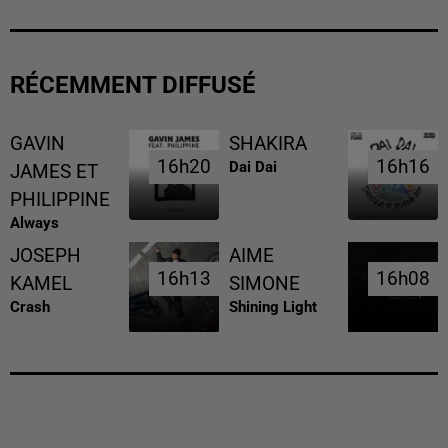
RÉCEMMENT DIFFUSÉ
GAVIN
SHAKIRA
16h20
16h20
16h16
16h16
Dai Dai
JAMES ET
PHILIPPINE
Always
JOSEPH
AIME
16h13
16h13
16h08
16h08
KAMEL
SIMONE
Crash
Shining Light