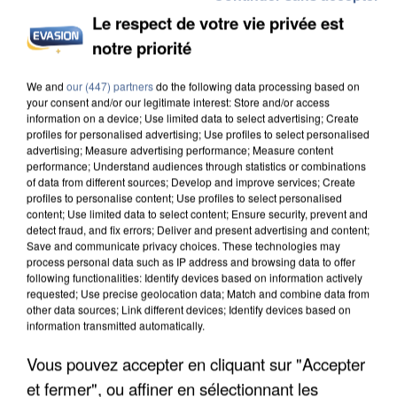
Le respect de votre vie privée est
notre priorité
UN SECOND CADRE DE LA DZ MAFIA
We and
our (447) partners
do the following data processing based on
INTERPELLÉ EN ALGÉRIE
your consent and/or our legitimate interest: Store and/or access
information on a device; Use limited data to select advertising; Create
profiles for personalised advertising; Use profiles to select personalised
advertising; Measure advertising performance; Measure content
performance; Understand audiences through statistics or combinations
of data from different sources; Develop and improve services; Create
profiles to personalise content; Use profiles to select personalised
content; Use limited data to select content; Ensure security, prevent and
detect fraud, and fix errors; Deliver and present advertising and content;
Save and communicate privacy choices. These technologies may
process personal data such as IP address and browsing data to offer
following functionalities: Identify devices based on information actively
requested; Use precise geolocation data; Match and combine data from
other data sources; Link different devices; Identify devices based on
information transmitted automatically.
Vous pouvez accepter en cliquant sur "Accepter
et fermer", ou affiner en sélectionnant les