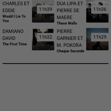
CHARLES ET
DUA LIPA ET
11h39
11h39
11h36
11h36
EDDIE
PIERRE DE
Would I Lie To
MAERE
You
These Walls
DAMIANO
PIERRE
11h32
11h32
11h29
11h29
DAVID
GARNIER ET
The First Time
M. POKORA
Chaque Seconde