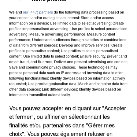
We and
our (447) partners
do the following data processing based on
your consent and/or our legitimate interest: Store and/or access
information on a device; Use limited data to select advertising; Create
profiles for personalised advertising; Use profiles to select personalised
advertising; Measure advertising performance; Measure content
performance; Understand audiences through statistics or combinations
of data from different sources; Develop and improve services; Create
profiles to personalise content; Use profiles to select personalised
content; Use limited data to select content; Ensure security, prevent and
detect fraud, and fix errors; Deliver and present advertising and content;
Save and communicate privacy choices. These technologies may
process personal data such as IP address and browsing data to offer
following functionalities: Identify devices based on information actively
requested; Use precise geolocation data; Match and combine data from
other data sources; Link different devices; Identify devices based on
information transmitted automatically.
APRÈS TOUTES CES CANICULES, LES REFUGES
Vous pouvez accepter en cliquant sur "Accepter
DE FAUNE SAUVAGE SONT...
et fermer", ou affiner en sélectionnant les
finalités et/ou partenaires dans "Gérer mes
choix". Vous pouvez également refuser en