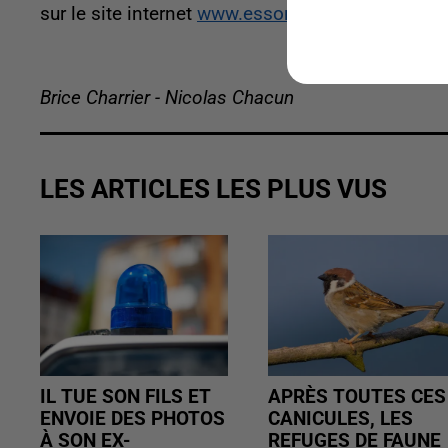
sur le site internet
www.essonne.fr
.
Brice Charrier - Nicolas Chacun
LES ARTICLES LES PLUS VUS
IL TUE SON FILS ET
APRÈS TOUTES CES
ENVOIE DES PHOTOS
CANICULES, LES
À SON EX-
REFUGES DE FAUNE