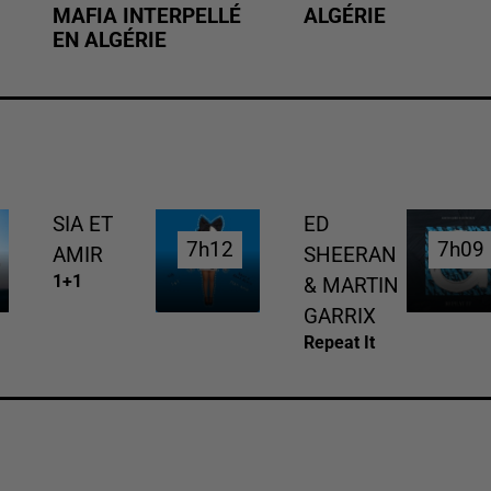
MAFIA INTERPELLÉ
ALGÉRIE
EN ALGÉRIE
SIA ET
ED
7h12
7h12
7h09
7h09
AMIR
SHEERAN
1+1
& MARTIN
GARRIX
Repeat It