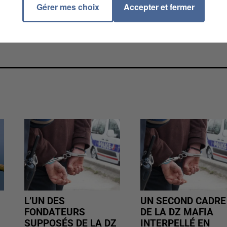
Gérer mes choix
Accepter et fermer
L’UN DES
UN SECOND CADRE
FONDATEURS
DE LA DZ MAFIA
SUPPOSÉS DE LA DZ
INTERPELLÉ EN