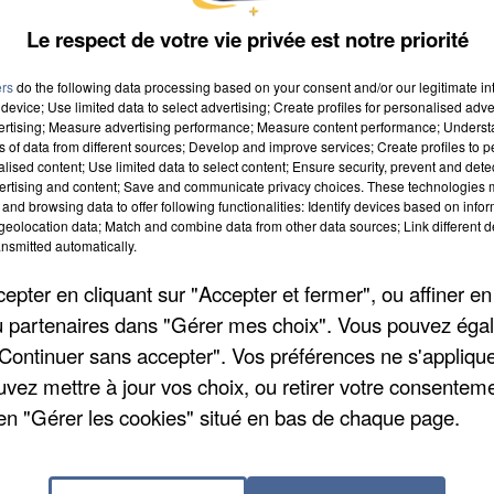
ouest du pays. Tout l'Hexagone est concerné : les
Le respect de votre vie privée est notre priorité
n jaune pour les plus chanceux (une partie de la côte
ers
do the following data processing based on your consent and/or our legitimate int
device; Use limited data to select advertising; Create profiles for personalised adver
vertising; Measure advertising performance; Measure content performance; Unders
e mais à Draveil, un jeune homme est mort samedi soi
ns of data from different sources; Develop and improve services; Create profiles to 
alised content; Use limited data to select content; Ensure security, prevent and detect
âgé 19 ans et a succombé à un arrêt cardiaque. En
ertising and content; Save and communicate privacy choices. These technologies
hez elles, ce week-end, vraisemblablement à cause 
and browsing data to offer following functionalities: Identify devices based on infor
eolocation data; Match and combine data from other data sources; Link different de
nsmitted automatically.
pter en cliquant sur "Accepter et fermer", ou affiner en
ollèges resteront fermés et 1800 autres aménagent leu
/ou partenaires dans "Gérer mes choix". Vous pouvez éga
nts scolaires en France. De son côté, la Région Ile-de
"Continuer sans accepter". Vos préférences ne s'appliqu
illion d'euros en faveur des 500 centres d'examen
uvez mettre à jour vos choix, ou retirer votre consenteme
urs, de ventilateurs et de tout autre équipement de
en "Gérer les cookies" situé en bas de chaque page.
e chez vous, sachez que vous pouvez tous les retrouv