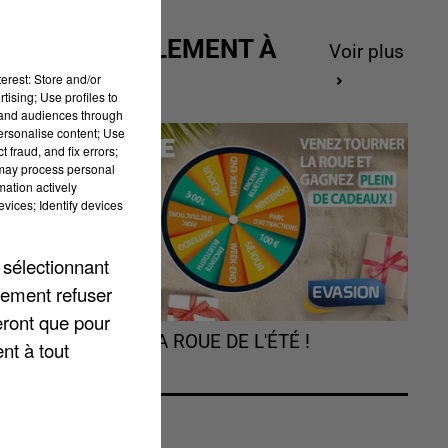
ACTUELLEMENT À
Voir plus
GAGNER
erest: Store and/or
tising; Use profiles to
tand audiences through
r
personalise content; Use
 fraud, and fix errors;
 may process personal
de
mation actively
vices; Identify devices
 sélectionnant
rs
lement refuser
-
eront que pour
TOURNEZ LA ROUE DE L'ÉTÉ !
nt à tout
er