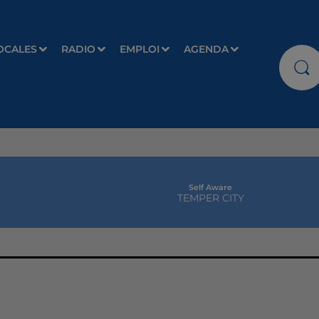
OCALES
RADIO
EMPLOI
AGENDA
Self Aware
TEMPER CITY