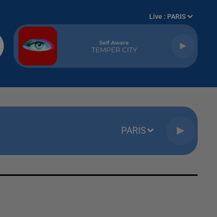
Live :
PARIS
Self Aware
TEMPER CITY
PARIS