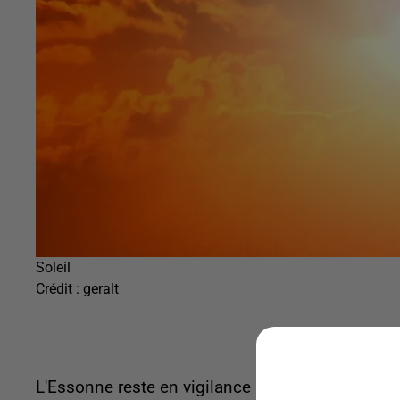
Soleil
Crédit :
geralt
L'Essonne reste en vigilance rouge canicule, ce 