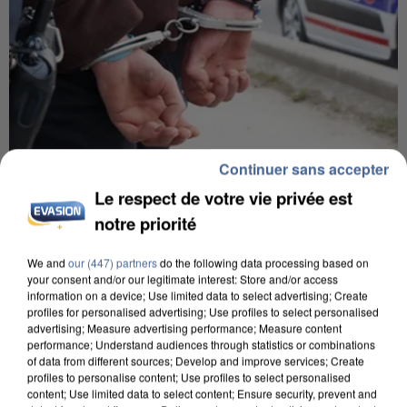
Continuer sans accepter
7 août 2026
Le respect de votre vie privée est
Un second cadre de la DZ Mafia interpellé en
notre priorité
Algérie
Un cofondateur du réseau avait été interpellé
We and
our (447) partners
do the following data processing based on
your consent and/or our legitimate interest: Store and/or access
quelques jours plus tôt.
information on a device; Use limited data to select advertising; Create
profiles for personalised advertising; Use profiles to select personalised
advertising; Measure advertising performance; Measure content
performance; Understand audiences through statistics or combinations
of data from different sources; Develop and improve services; Create
profiles to personalise content; Use profiles to select personalised
content; Use limited data to select content; Ensure security, prevent and