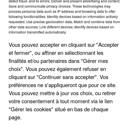
detect fraud, and fix errors; Deliver and present advertising and content;
Save and communicate privacy choices. These technologies may
process personal data such as IP address and browsing data to offer
following functionalities: Identify devices based on information actively
requested; Use precise geolocation data; Match and combine data from
other data sources; Link different devices; Identify devices based on
information transmitted automatically.
Vous pouvez accepter en cliquant sur "Accepter
et fermer", ou affiner en sélectionnant les
finalités et/ou partenaires dans "Gérer mes
6 août 2026
choix". Vous pouvez également refuser en
Gabriel Attal et Raphaël Glucksmann visés par des
cliquant sur "Continuer sans accepter". Vos
ingérences...
préférences ne s'appliqueront que pour ce site.
Sollicité, Sébastien Lecornu annonce un "travail
Vous pouvez mettre à jour vos choix, ou retirer
commun" avec les partis à la rentrée.
votre consentement à tout moment via le lien
"Gérer les cookies" situé en bas de chaque
page.