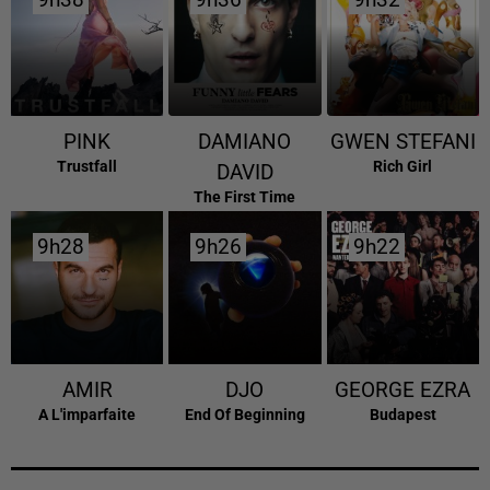
9h38
9h38
9h36
9h36
9h32
9h32
PINK
DAMIANO
GWEN STEFANI
Trustfall
Rich Girl
DAVID
The First Time
9h28
9h28
9h26
9h26
9h22
9h22
AMIR
DJO
GEORGE EZRA
A L'imparfaite
End Of Beginning
Budapest