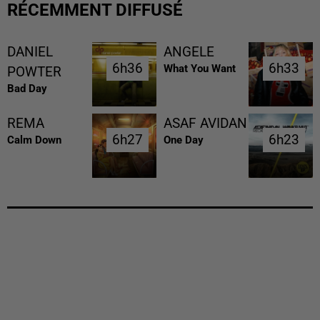
RÉCEMMENT DIFFUSÉ
DANIEL
ANGELE
6h36
6h36
6h33
6h33
What You Want
POWTER
Bad Day
REMA
ASAF AVIDAN
6h27
6h27
6h23
6h23
Calm Down
One Day