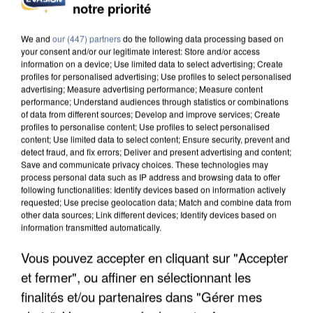
notre priorité
INCENDIES : L’ÎLE-DE-FRANCE LANCE UN ÉLAN
DE SOLIDARITÉ AVEC LES...
We and
our (447) partners
do the following data processing based on
your consent and/or our legitimate interest: Store and/or access
information on a device; Use limited data to select advertising; Create
profiles for personalised advertising; Use profiles to select personalised
advertising; Measure advertising performance; Measure content
performance; Understand audiences through statistics or combinations
of data from different sources; Develop and improve services; Create
profiles to personalise content; Use profiles to select personalised
content; Use limited data to select content; Ensure security, prevent and
detect fraud, and fix errors; Deliver and present advertising and content;
Save and communicate privacy choices. These technologies may
process personal data such as IP address and browsing data to offer
following functionalities: Identify devices based on information actively
requested; Use precise geolocation data; Match and combine data from
other data sources; Link different devices; Identify devices based on
information transmitted automatically.
Vous pouvez accepter en cliquant sur "Accepter
et fermer", ou affiner en sélectionnant les
APRÈS TOUTES CES CANICULES, LES REFUGES
DE FAUNE SAUVAGE SONT...
finalités et/ou partenaires dans "Gérer mes