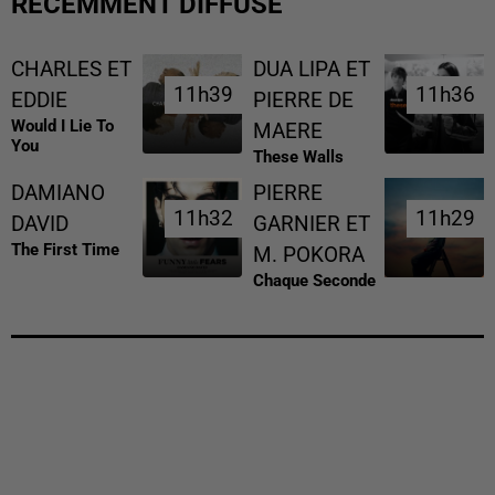
RÉCEMMENT DIFFUSÉ
CHARLES ET
DUA LIPA ET
11h39
11h39
11h36
11h36
EDDIE
PIERRE DE
Would I Lie To
MAERE
You
These Walls
DAMIANO
PIERRE
11h32
11h32
11h29
11h29
DAVID
GARNIER ET
The First Time
M. POKORA
Chaque Seconde