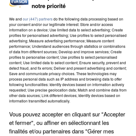
INCENDIES : L’ÎLE-DE-FRANCE LANCE UN ÉLAN
notre priorité
DE SOLIDARITÉ AVEC LES...
We and
our (447) partners
do the following data processing based on
your consent and/or our legitimate interest: Store and/or access
information on a device; Use limited data to select advertising; Create
profiles for personalised advertising; Use profiles to select personalised
advertising; Measure advertising performance; Measure content
performance; Understand audiences through statistics or combinations
of data from different sources; Develop and improve services; Create
profiles to personalise content; Use profiles to select personalised
content; Use limited data to select content; Ensure security, prevent and
detect fraud, and fix errors; Deliver and present advertising and content;
Save and communicate privacy choices. These technologies may
process personal data such as IP address and browsing data to offer
following functionalities: Identify devices based on information actively
requested; Use precise geolocation data; Match and combine data from
other data sources; Link different devices; Identify devices based on
information transmitted automatically.
Vous pouvez accepter en cliquant sur "Accepter
APRÈS TOUTES CES CANICULES, LES REFUGES
et fermer", ou affiner en sélectionnant les
DE FAUNE SAUVAGE SONT...
finalités et/ou partenaires dans "Gérer mes