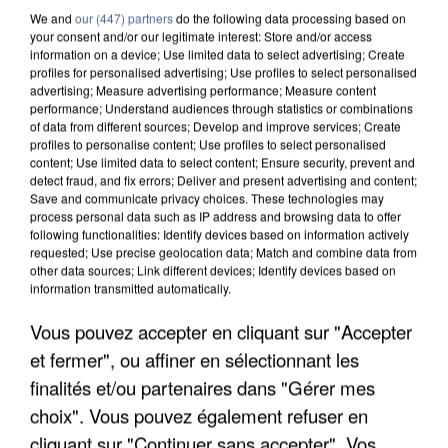
We and
our (447) partners
do the following data processing based on
your consent and/or our legitimate interest: Store and/or access
information on a device; Use limited data to select advertising; Create
profiles for personalised advertising; Use profiles to select personalised
advertising; Measure advertising performance; Measure content
performance; Understand audiences through statistics or combinations
of data from different sources; Develop and improve services; Create
profiles to personalise content; Use profiles to select personalised
content; Use limited data to select content; Ensure security, prevent and
detect fraud, and fix errors; Deliver and present advertising and content;
Save and communicate privacy choices. These technologies may
process personal data such as IP address and browsing data to offer
following functionalities: Identify devices based on information actively
requested; Use precise geolocation data; Match and combine data from
other data sources; Link different devices; Identify devices based on
information transmitted automatically.
APRÈS TOUTES CES CANICULES, LES REFUGES
Vous pouvez accepter en cliquant sur "Accepter
DE FAUNE SAUVAGE SONT...
et fermer", ou affiner en sélectionnant les
finalités et/ou partenaires dans "Gérer mes
choix". Vous pouvez également refuser en
cliquant sur "Continuer sans accepter". Vos