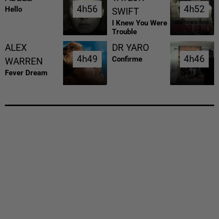
4h56
4h56
4h52
4h52
Hello
SWIFT
I Knew You Were
Trouble
ALEX
DR YARO
4h49
4h49
4h46
4h46
Confirme
WARREN
Fever Dream