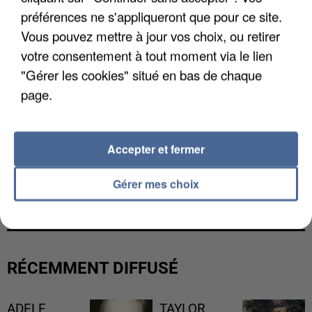
préférences ne s'appliqueront que pour ce site.
Vous pouvez mettre à jour vos choix, ou retirer
votre consentement à tout moment via le lien
"Gérer les cookies" situé en bas de chaque
page.
Accepter et fermer
L’UN DES FONDATEURS SUPPOSÉS DE LA DZ
Gérer mes choix
MAFIA INTERPELLÉ EN ALGÉRIE
RÉCEMMENT DIFFUSÉ
ADELE
TAYLOR