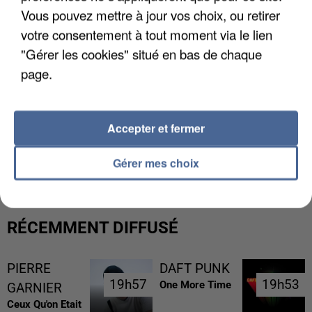
Vous pouvez mettre à jour vos choix, ou retirer
votre consentement à tout moment via le lien
"Gérer les cookies" situé en bas de chaque
page.
Accepter et fermer
UNE TOURISTE DE L’OISE EMPORTÉE PAR UNE
COULÉE DE BOUE EN HAUTE-SAVOIE
Gérer mes choix
RÉCEMMENT DIFFUSÉ
PIERRE
DAFT PUNK
19h57
19h57
19h53
19h53
One More Time
GARNIER
Ceux Qu'on Etait