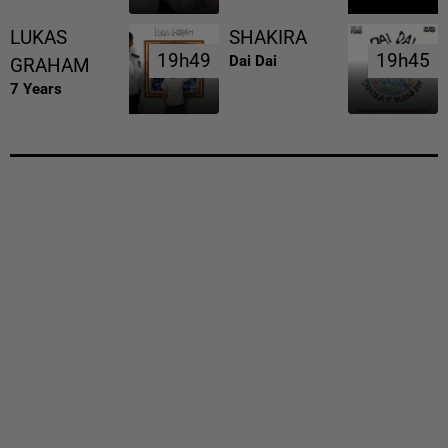
LUKAS
SHAKIRA
19h49
19h49
19h45
19h45
Dai Dai
GRAHAM
7 Years