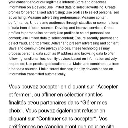
your consent and/or our legitimate interest: Store and/or access
information on a device; Use limited data to select advertising; Create
profiles for personalised advertising; Use profiles to select personalised
advertising; Measure advertising performance; Measure content
performance; Understand audiences through statistics or combinations
of data from different sources; Develop and improve services; Create
profiles to personalise content; Use profiles to select personalised
content; Use limited data to select content; Ensure security, prevent and
detect fraud, and fix errors; Deliver and present advertising and content;
Save and communicate privacy choices. These technologies may
process personal data such as IP address and browsing data to offer
following functionalities: Identify devices based on information actively
requested; Use precise geolocation data; Match and combine data from
other data sources; Link different devices; Identify devices based on
information transmitted automatically.
UN SECOND CADRE DE LA DZ MAFIA
INTERPELLÉ EN ALGÉRIE
Vous pouvez accepter en cliquant sur "Accepter
et fermer", ou affiner en sélectionnant les
finalités et/ou partenaires dans "Gérer mes
choix". Vous pouvez également refuser en
cliquant sur "Continuer sans accepter". Vos
préférences ne s'appliqueront que pour ce site.