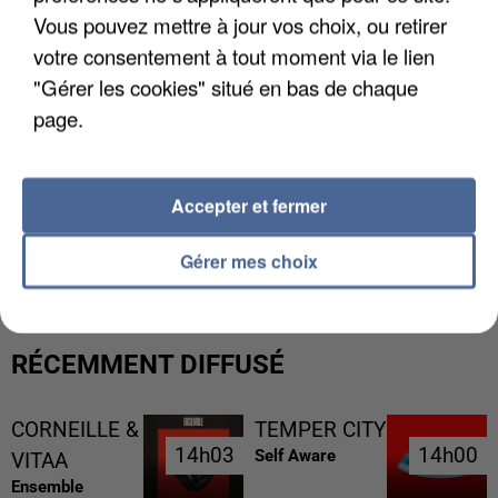
Vous pouvez mettre à jour vos choix, ou retirer
votre consentement à tout moment via le lien
"Gérer les cookies" situé en bas de chaque
page.
Accepter et fermer
L’UN DES FONDATEURS SUPPOSÉS DE LA DZ
MAFIA INTERPELLÉ EN ALGÉRIE
Gérer mes choix
RÉCEMMENT DIFFUSÉ
CORNEILLE &
TEMPER CITY
14h03
14h03
14h00
14h00
Self Aware
VITAA
Ensemble