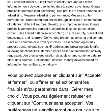
your consent and/or our legitimate interest: Store and/or access
information on a device; Use limited data to select advertising; Create
profiles for personalised advertising; Use profiles to select personalised
advertising; Measure advertising performance; Measure content
performance; Understand audiences through statistics or combinations
of data from different sources; Develop and improve services; Create
profiles to personalise content; Use profiles to select personalised
content; Use limited data to select content; Ensure security, prevent and
detect fraud, and fix errors; Deliver and present advertising and content;
Save and communicate privacy choices. These technologies may
process personal data such as IP address and browsing data to offer
following functionalities: Identify devices based on information actively
requested; Use precise geolocation data; Match and combine data from
other data sources; Link different devices; Identify devices based on
information transmitted automatically.
APRÈS TOUTES CES CANICULES, LES REFUGES
DE FAUNE SAUVAGE SONT...
Vous pouvez accepter en cliquant sur "Accepter
et fermer", ou affiner en sélectionnant les
finalités et/ou partenaires dans "Gérer mes
choix". Vous pouvez également refuser en
cliquant sur "Continuer sans accepter". Vos
préférences ne s'appliqueront que pour ce site.