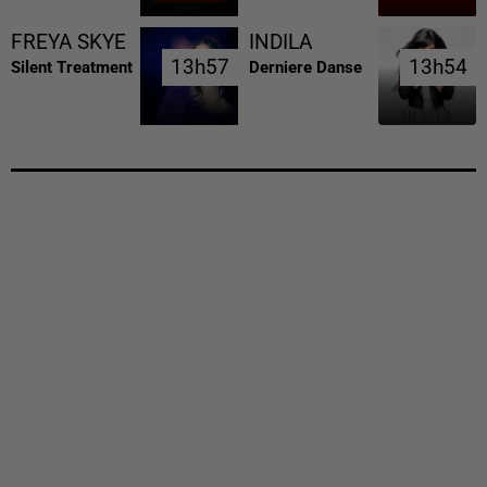
FREYA SKYE
INDILA
13h57
13h57
13h54
13h54
Silent Treatment
Derniere Danse