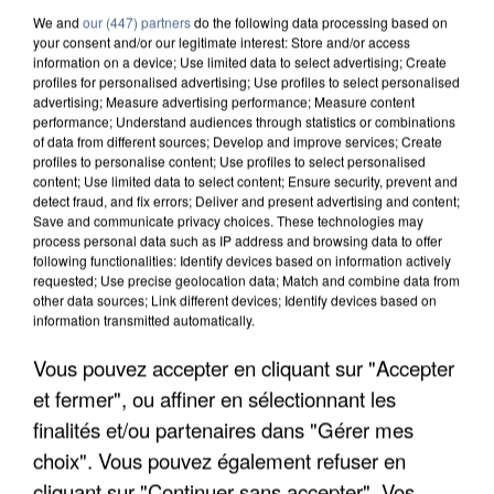
We and
our (447) partners
do the following data processing based on
your consent and/or our legitimate interest: Store and/or access
information on a device; Use limited data to select advertising; Create
profiles for personalised advertising; Use profiles to select personalised
advertising; Measure advertising performance; Measure content
performance; Understand audiences through statistics or combinations
of data from different sources; Develop and improve services; Create
profiles to personalise content; Use profiles to select personalised
content; Use limited data to select content; Ensure security, prevent and
detect fraud, and fix errors; Deliver and present advertising and content;
Save and communicate privacy choices. These technologies may
process personal data such as IP address and browsing data to offer
following functionalities: Identify devices based on information actively
requested; Use precise geolocation data; Match and combine data from
other data sources; Link different devices; Identify devices based on
information transmitted automatically.
UN SECOND CADRE DE LA DZ MAFIA
Vous pouvez accepter en cliquant sur "Accepter
INTERPELLÉ EN ALGÉRIE
et fermer", ou affiner en sélectionnant les
finalités et/ou partenaires dans "Gérer mes
choix". Vous pouvez également refuser en
cliquant sur "Continuer sans accepter". Vos