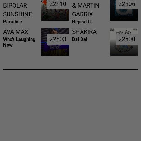
22h10
22h10
22h06
22h06
BIPOLAR
& MARTIN
SUNSHINE
GARRIX
Paradise
Repeat It
AVA MAX
SHAKIRA
22h03
22h03
22h00
22h00
Who's Laughing
Dai Dai
Now