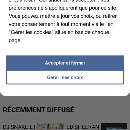
préférences ne s'appliqueront que pour ce site.
Vous pouvez mettre à jour vos choix, ou retirer
votre consentement à tout moment via le lien
"Gérer les cookies" situé en bas de chaque
page.
Accepter et fermer
UNE TOURISTE DE L’OISE EMPORTÉE PAR UNE
Gérer mes choix
COULÉE DE BOUE EN HAUTE-SAVOIE
RÉCEMMENT DIFFUSÉ
DJ SNAKE ET
ED SHEERAN