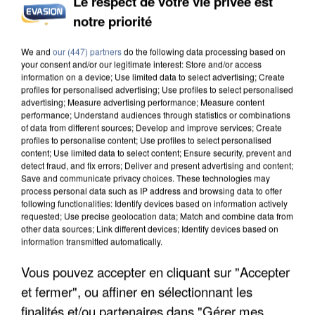
Le respect de votre vie privée est
notre priorité
INCENDIES : L’ÎLE-DE-FRANCE LANCE UN ÉLAN
DE SOLIDARITÉ AVEC LES...
We and
our (447) partners
do the following data processing based on
your consent and/or our legitimate interest: Store and/or access
information on a device; Use limited data to select advertising; Create
profiles for personalised advertising; Use profiles to select personalised
advertising; Measure advertising performance; Measure content
performance; Understand audiences through statistics or combinations
of data from different sources; Develop and improve services; Create
profiles to personalise content; Use profiles to select personalised
content; Use limited data to select content; Ensure security, prevent and
detect fraud, and fix errors; Deliver and present advertising and content;
Save and communicate privacy choices. These technologies may
process personal data such as IP address and browsing data to offer
following functionalities: Identify devices based on information actively
requested; Use precise geolocation data; Match and combine data from
other data sources; Link different devices; Identify devices based on
information transmitted automatically.
Vous pouvez accepter en cliquant sur "Accepter
et fermer", ou affiner en sélectionnant les
APRÈS TOUTES CES CANICULES, LES REFUGES
finalités et/ou partenaires dans "Gérer mes