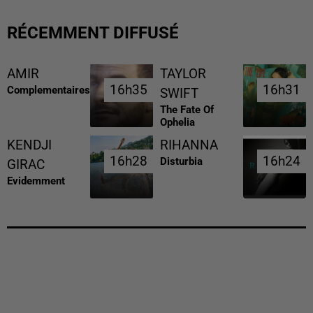
RÉCEMMENT DIFFUSÉ
AMIR
TAYLOR
16h35
16h35
16h31
16h31
Complementaires
SWIFT
The Fate Of
Ophelia
KENDJI
RIHANNA
16h28
16h28
16h24
16h24
Disturbia
GIRAC
Evidemment