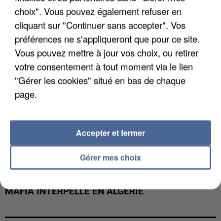
DE FAUNE SAUVAGE SONT...
choix". Vous pouvez également refuser en
cliquant sur "Continuer sans accepter". Vos
préférences ne s'appliqueront que pour ce site.
Vous pouvez mettre à jour vos choix, ou retirer
votre consentement à tout moment via le lien
"Gérer les cookies" situé en bas de chaque
page.
Accepter et fermer
Gérer mes choix
L’UN DES FONDATEURS SUPPOSÉS DE LA DZ
MAFIA INTERPELLÉ EN ALGÉRIE