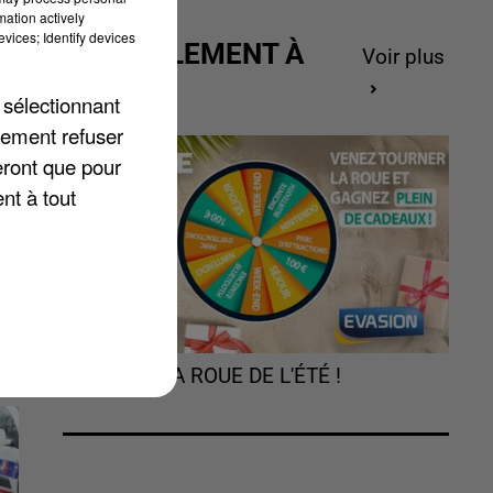
mation actively
vices; Identify devices
ACTUELLEMENT À
Voir plus
GAGNER
 sélectionnant
lement refuser
eront que pour
nt à tout
TOURNEZ LA ROUE DE L'ÉTÉ !