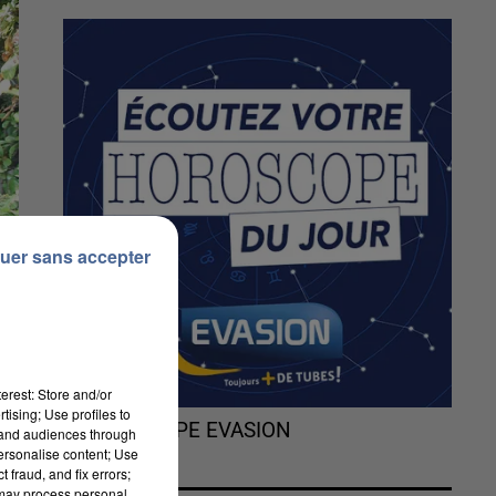
uer sans accepter
erest: Store and/or
tising; Use profiles to
L'HOROSCOPE EVASION
tand audiences through
personalise content; Use
 fraud, and fix errors;
 may process personal