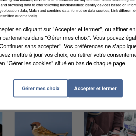
and browsing data to offer following functionalities: Identify devices based on infor
eolocation data; Match and combine data from other data sources; Link different de
nsmitted automatically.
sans penser à votre maison. L'été dernier, 128 foyers
micile à la police municipale. Pour en bénéficier
pter en cliquant sur "Accepter et fermer", ou affiner en
en indiquant vos dates de vacances et toutes les
/ou partenaires dans "Gérer mes choix". Vous pouvez éga
 surveillance accrue par des passages de contrôles
"Continuer sans accepter". Vos préférences ne s'appliqu
scription sur le site internet de la ville ou dans les
uvez mettre à jour vos choix, ou retirer votre consenteme
alement appeler le : 01.69.02.13.30 pour obtenir
en "Gérer les cookies" situé en bas de chaque page.
Gérer mes choix
Accepter et fermer