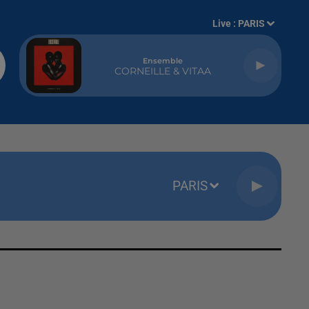
Live :
PARIS
Ensemble
CORNEILLE & VITAA
PARIS