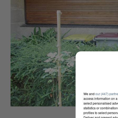
We and
our (447) partn
access information on a 
select personalised ad
statistics or combinatio
profiles to select person
Deliver and present adv