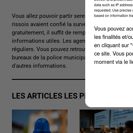
data such as IP address 
requested; Use precise g
based on information tra
Vous allez pouvoir partir sereinement au soleil 
rissois avaient confié la surveillance de leur do
Vous pouvez acce
gratuitement, il suffit de remplir un formulaire 
les finalités et
informations utiles. Les agents procèdent à une
en cliquant sur 
réguliers. Vous pouvez retrouver le formulaire d'in
ce site. Vous po
bureaux de la police municipale. Vous pouvez ég
moment via le li
d'autres informations.
LES ARTICLES LES PLUS VUS