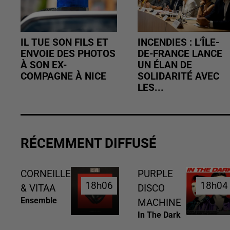
IL TUE SON FILS ET
INCENDIES : L’ÎLE-
ENVOIE DES PHOTOS
DE-FRANCE LANCE
À SON EX-
UN ÉLAN DE
COMPAGNE À NICE
SOLIDARITÉ AVEC
LES...
RÉCEMMENT DIFFUSÉ
CORNEILLE
PURPLE
18h06
18h06
18h04
18h04
& VITAA
DISCO
Ensemble
MACHINE
In The Dark