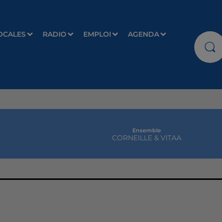
OCALES
RADIO
EMPLOI
AGENDA
Ensemble
CORNEILLE & VITAA