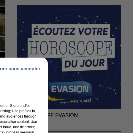
uer sans accepter
erest: Store and/or
tising; Use profiles to
L'HOROSCOPE EVASION
tand audiences through
personalise content; Use
 fraud, and fix errors;
 may process personal