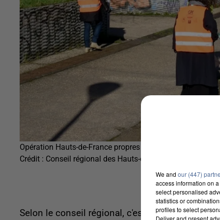
Opération Hauts-de-France propres 2024
Crédit :
Conseil régional des Hauts-de-France
We and
our (447) partn
access information on a 
select personalised ad
statistics or combinatio
profiles to select person
Selon le conseil régional, c'est la première fois 
Deliver and present adv