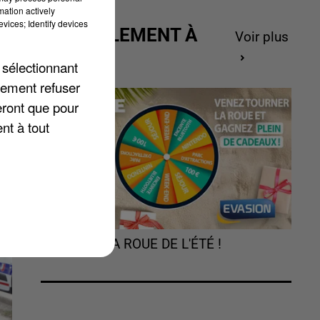
mation actively
vices; Identify devices
ACTUELLEMENT À
Voir plus
GAGNER
 sélectionnant
rs
lement refuser
eront que pour
nt à tout
TOURNEZ LA ROUE DE L'ÉTÉ !