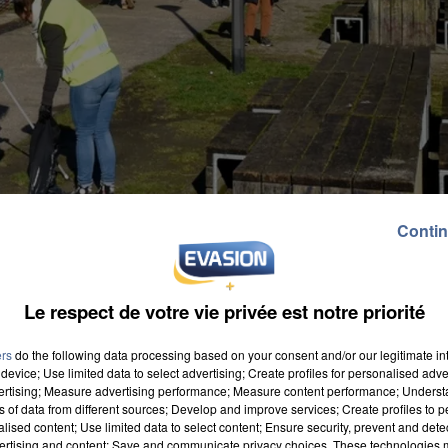
Contin
Le respect de votre vie privée est notre priorité
ers
do the following data processing based on your consent and/or our legitimate int
device; Use limited data to select advertising; Create profiles for personalised adver
vertising; Measure advertising performance; Measure content performance; Unders
ns of data from different sources; Develop and improve services; Create profiles to 
alised content; Use limited data to select content; Ensure security, prevent and detect
qu'il y a autant de points de collecte de déployés pour
ertising and content; Save and communicate privacy choices. These technologies