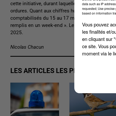
cette initiative, durant laquelle les routes, vill
data such as IP address 
requested; Use precise g
ordures. Quant aux chiffres humains, ils parlen
based on information tra
comptabilisés du 15 au 17 mars 2024. La Région
Vous pouvez acce
remplis en un week-end ». Le rendez-vous est dé
les finalités et
2025.
en cliquant sur 
ce site. Vous po
Nicolas Chacun
moment via le li
LES ARTICLES LES PLUS VUS