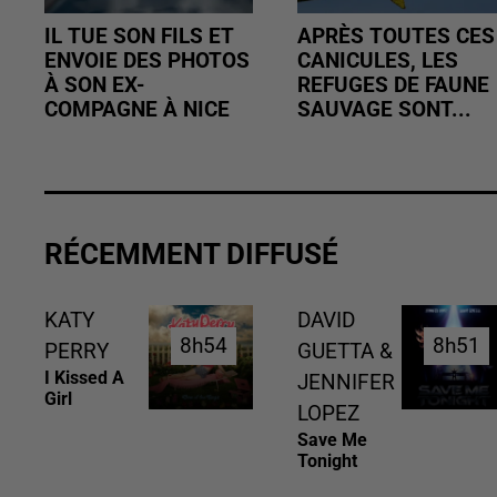
IL TUE SON FILS ET
APRÈS TOUTES CES
ENVOIE DES PHOTOS
CANICULES, LES
À SON EX-
REFUGES DE FAUNE
COMPAGNE À NICE
SAUVAGE SONT...
RÉCEMMENT DIFFUSÉ
KATY
DAVID
8h54
8h54
8h51
8h51
PERRY
GUETTA &
I Kissed A
JENNIFER
Girl
LOPEZ
Save Me
Tonight