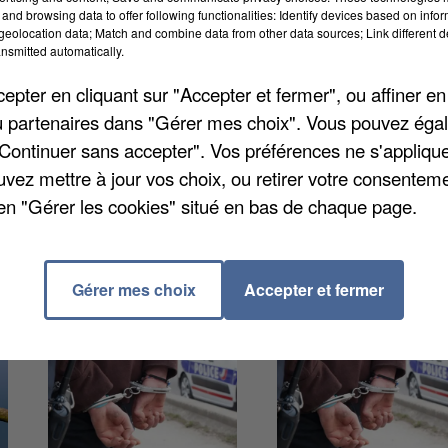
es, campagnes et forêts ont été débarrassés de leurs
and browsing data to offer following functionalities: Identify devices based on infor
eolocation data; Match and combine data from other data sources; Link different de
t d'eux-mêmes : plus de 101.000 bénévoles ont été
nsmitted automatically.
 affirme que « 182 poids lourds de déchets ont été
pter en cliquant sur "Accepter et fermer", ou affiner en
jà donné pour l'année prochaine, les 14, 15 et 16 ma
/ou partenaires dans "Gérer mes choix". Vous pouvez éga
"Continuer sans accepter". Vos préférences ne s'appliqu
uvez mettre à jour vos choix, ou retirer votre consenteme
en "Gérer les cookies" situé en bas de chaque page.
Gérer mes choix
Accepter et fermer