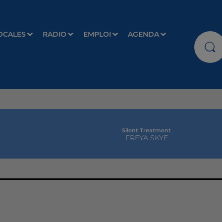
OCALES
RADIO
EMPLOI
AGENDA
Silent Treatment
FREYA SKYE