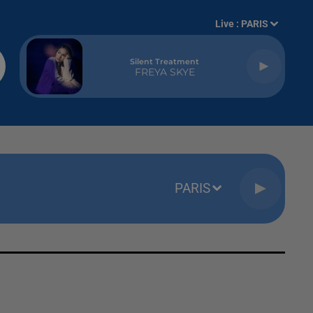
Live :
PARIS
Silent Treatment
FREYA SKYE
PARIS