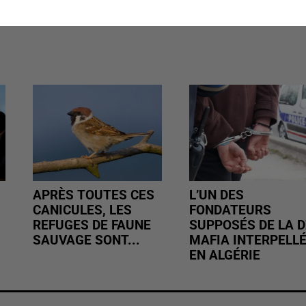
APRÈS TOUTES CES
L’UN DES
CANICULES, LES
FONDATEURS
REFUGES DE FAUNE
SUPPOSÉS DE LA D
SAUVAGE SONT...
MAFIA INTERPELL
EN ALGÉRIE