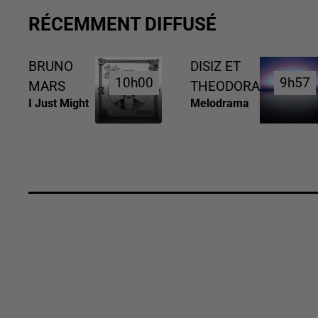
RÉCEMMENT DIFFUSÉ
BRUNO
DISIZ ET
10h00
10h00
9h57
9h57
MARS
THEODORA
I Just Might
Melodrama