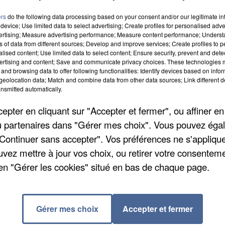
ers
do the following data processing based on your consent and/or our legitimate int
device; Use limited data to select advertising; Create profiles for personalised adver
vertising; Measure advertising performance; Measure content performance; Unders
ns of data from different sources; Develop and improve services; Create profiles to 
alised content; Use limited data to select content; Ensure security, prevent and detect
ertising and content; Save and communicate privacy choices. These technologies
anter 63.000 arbres dans le massif de Fontainebleau
and browsing data to offer following functionalities: Identify devices based on infor
a végétation à conserver du terrain alors que le clim
eolocation data; Match and combine data from other data sources; Link different de
nsmitted automatically.
ux peine à retenir l'eau : « Pins sylvestres aux épines
ignes visibles qui ne trompent pas", écrit l'ONF. Des
pter en cliquant sur "Accepter et fermer", ou affiner en
tur » vont être mises en terre. On compte 44 parcelle
/ou partenaires dans "Gérer mes choix". Vous pouvez éga
este l'essence la plus plantée (32% des plants), suiv
"Continuer sans accepter". Vos préférences ne s'appliqu
) connus pour être plus résistants au stress hydriqu
uvez mettre à jour vos choix, ou retirer votre consenteme
développer, l'ONF va planter des bouleaux (24%) et d
en "Gérer les cookies" situé en bas de chaque page.
er torminal, pommier, poirier, alisier blanc, cormier,
arent les zones pour éviter les stress de toutes sorte
s...). Enfin les plants seront protégés pour éviter
Gérer mes choix
Accepter et fermer