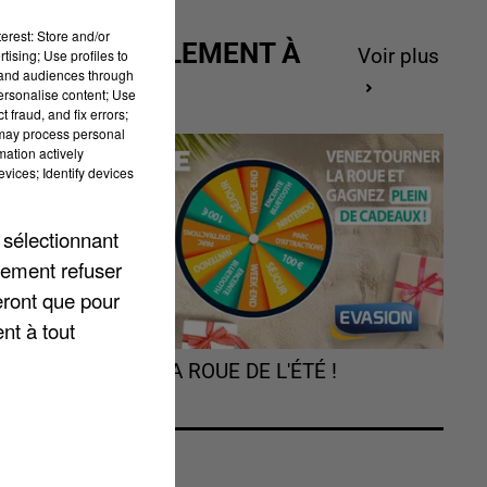
erest: Store and/or
ACTUELLEMENT À
Voir plus
tising; Use profiles to
tand audiences through
GAGNER
personalise content; Use
 fraud, and fix errors;
 may process personal
mation actively
at
vices; Identify devices
 sélectionnant
s
lement refuser
i
eront que pour
e.
nt à tout
es
TOURNEZ LA ROUE DE L'ÉTÉ !
s