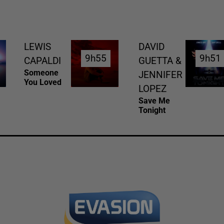
LEWIS
DAVID
9h55
9h55
9h51
9h51
CAPALDI
GUETTA &
Someone
JENNIFER
You Loved
LOPEZ
Save Me
Tonight