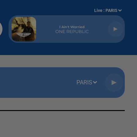
Live :
PARIS
I Ain't Worried
ONE REPUBLIC
PARIS