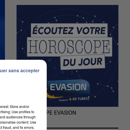
uer sans accepter
erest: Store and/or
tising; Use profiles to
L'HOROSCOPE EVASION
tand audiences through
personalise content; Use
 fraud, and fix errors;