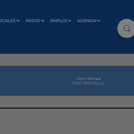
OCALES
RADIO
EMPLOI
AGENDA
I Ain't Worried
ONE REPUBLIC