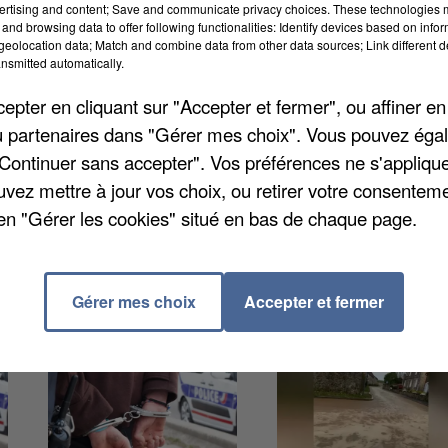
ertising and content; Save and communicate privacy choices. These technologies
and browsing data to offer following functionalities: Identify devices based on infor
eolocation data; Match and combine data from other data sources; Link different de
nsmitted automatically.
 est prévu dans l'Oise, avec des événements, des
pter en cliquant sur "Accepter et fermer", ou affiner en
 grand-messe du foot dont le coup d’envoi aura lieu c
/ou partenaires dans "Gérer mes choix". Vous pouvez éga
le-mêle la coupe d’Europe pour adolescents dans la
"Continuer sans accepter". Vos préférences ne s'appliqu
 un tournoi à Nogent-sur-Oise, une découverte au
uvez mettre à jour vos choix, ou retirer votre consenteme
es sélections britannique et roumaine.
en "Gérer les cookies" situé en bas de chaque page.
Gérer mes choix
Accepter et fermer