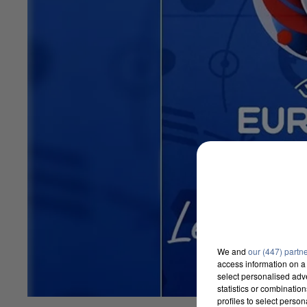
We and
our (447) partn
access information on a 
select personalised ad
statistics or combinatio
profiles to select person