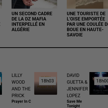
UN SECOND CADRE
UNE TOURISTE DE
DE LA DZ MAFIA
L’OISE EMPORTÉE
Z
INTERPELLÉ EN
PAR UNE COULÉE D
ALGÉRIE
BOUE EN HAUTE-
SAVOIE
LILLY
DAVID
18h03
18h03
18h0
18h0
WOOD
GUETTA &
AND THE
JENNIFER
PRICK
LOPEZ
Prayer In C
Save Me
Tonight