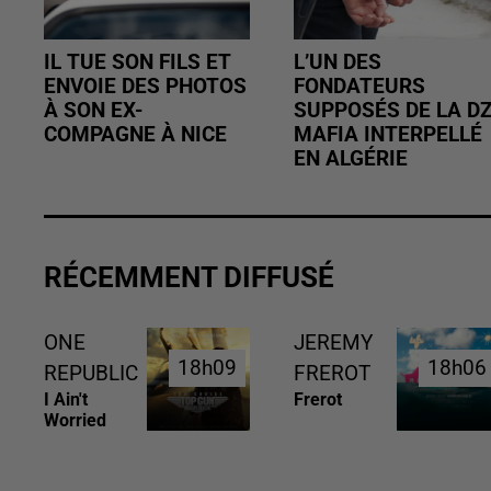
IL TUE SON FILS ET
L’UN DES
ENVOIE DES PHOTOS
FONDATEURS
À SON EX-
SUPPOSÉS DE LA D
COMPAGNE À NICE
MAFIA INTERPELLÉ
EN ALGÉRIE
RÉCEMMENT DIFFUSÉ
ONE
JEREMY
18h09
18h09
18h06
18h06
REPUBLIC
FREROT
I Ain't
Frerot
Worried