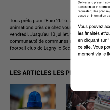
Deliver and present adv
data such as IP address 
requested; Use precise g
based on information tra
Tous prêts pour l’Euro 2016. Un moment de fête
Vous pouvez acce
animations près de chez vous à l’occasion de la
les finalités et
vendredi. Jusqu’au 10 juillet, vous trouverez pê
en cliquant sur 
communauté de communes rurales du Beauvaisis,
ce site. Vous po
football club de Lagny-le-Sec. L’Oise accueille l
moment via le li
LES ARTICLES LES PLUS VUS