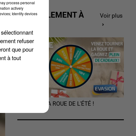
 may process personal
mation actively
ACTUELLEMENT À
vices; Identify devices
Voir plus
GAGNER
 sélectionnant
e
lement refuser
eront que pour
nt à tout
TOURNEZ LA ROUE DE L'ÉTÉ !