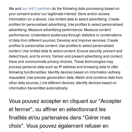
We and
our (447) partners
do the following data processing based on
your consent and/or our legitimate interest: Store and/or access
information on a device; Use limited data to select advertising; Create
profiles for personalised advertising; Use profiles to select personalised
advertising; Measure advertising performance; Measure content
performance; Understand audiences through statistics or combinations
of data from different sources; Develop and improve services; Create
profiles to personalise content; Use profiles to select personalised
content; Use limited data to select content; Ensure security, prevent and
detect fraud, and fix errors; Deliver and present advertising and content;
Save and communicate privacy choices. These technologies may
process personal data such as IP address and browsing data to offer
following functionalities: Identify devices based on information actively
requested; Use precise geolocation data; Match and combine data from
other data sources; Link different devices; Identify devices based on
information transmitted automatically.
Vous pouvez accepter en cliquant sur "Accepter
UNE TOURISTE DE L’OISE EMPORTÉE PAR UNE
COULÉE DE BOUE EN HAUTE-SAVOIE
et fermer", ou affiner en sélectionnant les
finalités et/ou partenaires dans "Gérer mes
choix". Vous pouvez également refuser en