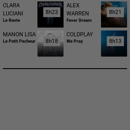
CLARA
ALEX
8h23
8h23
8h21
8h21
LUCIANI
WARREN
Le Reste
Fever Dream
MANON LISA
COLDPLAY
8h18
8h18
8h13
8h13
Le Petit Pecheur
We Pray