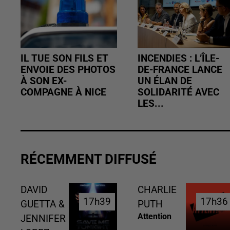
IL TUE SON FILS ET
INCENDIES : L’ÎLE-
ENVOIE DES PHOTOS
DE-FRANCE LANCE
À SON EX-
UN ÉLAN DE
COMPAGNE À NICE
SOLIDARITÉ AVEC
LES...
RÉCEMMENT DIFFUSÉ
DAVID
CHARLIE
17h39
17h39
17h36
17h36
GUETTA &
PUTH
Attention
JENNIFER