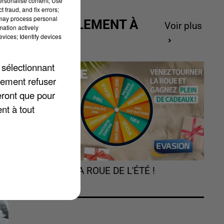
personalise content; Use
 fraud, and fix errors;
 may process personal
ACTUELLEMENT À
Voir plus
mation actively
GAGNER
vices; Identify devices
 sélectionnant
i
lement refuser
eront que pour
nt à tout
TOURNEZ LA ROUE DE L'ÉTÉ !