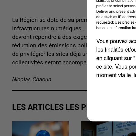
statistics or combinatio
profiles to select person
Deliver and present adv
data such as IP address 
La Région se dote de sa première stratégie dédiée
requested; Use precise g
based on information tra
infrastructures numériques... tout en imposant d
devront répondre à des exigences élevées en ma
Vous pouvez acce
réduction des émissions polluantes et de valorisa
les finalités et
de privilégier les sites déjà urbanisés pour prése
en cliquant sur 
collectivités seront accompagnées pour négocie
ce site. Vous po
moment via le li
Nicolas Chacun
LES ARTICLES LES PLUS VUS