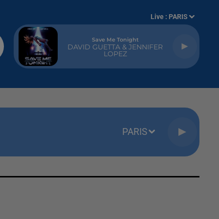
Live :
PARIS
Save Me Tonight
DAVID GUETTA & JENNIFER
LOPEZ
PARIS