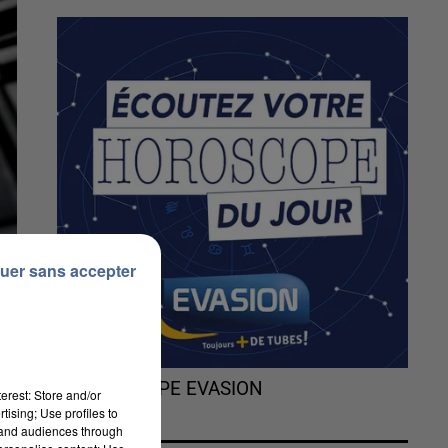
uer sans accepter
L'HOROSCOPE EVASION
erest: Store and/or
tising; Use profiles to
tand audiences through