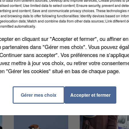
ns of data from different sources; Develop and improve services; Create profiles to 
alised content; Use limited data to select content; Ensure security, prevent and detect
ertising and content; Save and communicate privacy choices. These technologies
and browsing data to offer following functionalities: Identify devices based on infor
 aux centres de données. L'objectif est d'attirer les
eolocation data; Match and combine data from other data sources; Link different de
nsmitted automatically.
es critères environnementaux stricts. Les projets
tière de consommation d'énergie et d'eau, de
pter en cliquant sur "Accepter et fermer", ou affiner en
tion de la chaleur produite. La stratégie prévoit auss
/ou partenaires dans "Gérer mes choix". Vous pouvez éga
rver le foncier destiné aux activités industrielles. Les
"Continuer sans accepter". Vos préférences ne s'appliqu
r des retombées locales en matière d'emplois.
uvez mettre à jour vos choix, ou retirer votre consenteme
en "Gérer les cookies" situé en bas de chaque page.
Gérer mes choix
Accepter et fermer