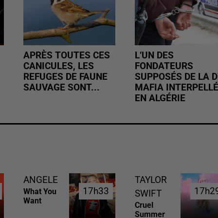
APRÈS TOUTES CES
L’UN DES
CANICULES, LES
FONDATEURS
REFUGES DE FAUNE
SUPPOSÉS DE LA D
SAUVAGE SONT...
MAFIA INTERPELL
EN ALGÉRIE
ANGELE
TAYLOR
17h33
17h33
17h2
17h2
What You
SWIFT
Want
Cruel
Summer