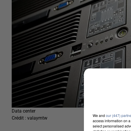
Data center
We and
our (447) partn
Crédit :
valaymtw
access information on a 
select personalised ad