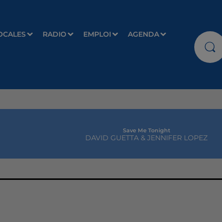
OCALES
RADIO
EMPLOI
AGENDA
Save Me Tonight
DAVID GUETTA & JENNIFER LOPEZ