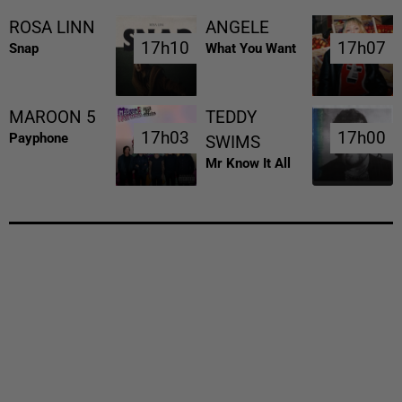
ROSA LINN
ANGELE
17h10
17h10
17h07
17h07
Snap
What You Want
MAROON 5
TEDDY
17h03
17h03
17h00
17h00
Payphone
SWIMS
Mr Know It All