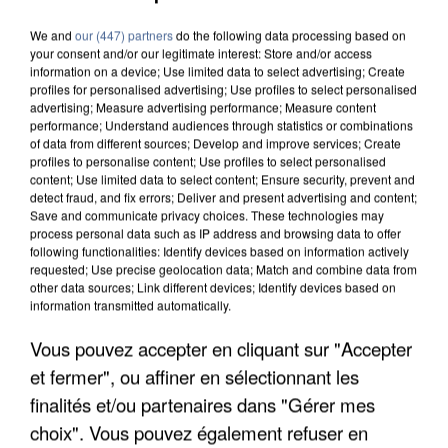
We and
our (447) partners
do the following data processing based on
your consent and/or our legitimate interest: Store and/or access
information on a device; Use limited data to select advertising; Create
profiles for personalised advertising; Use profiles to select personalised
advertising; Measure advertising performance; Measure content
performance; Understand audiences through statistics or combinations
of data from different sources; Develop and improve services; Create
profiles to personalise content; Use profiles to select personalised
content; Use limited data to select content; Ensure security, prevent and
detect fraud, and fix errors; Deliver and present advertising and content;
Save and communicate privacy choices. These technologies may
process personal data such as IP address and browsing data to offer
following functionalities: Identify devices based on information actively
requested; Use precise geolocation data; Match and combine data from
other data sources; Link different devices; Identify devices based on
information transmitted automatically.
Vous pouvez accepter en cliquant sur "Accepter
UN SECOND CADRE DE LA DZ MAFIA
et fermer", ou affiner en sélectionnant les
INTERPELLÉ EN ALGÉRIE
finalités et/ou partenaires dans "Gérer mes
choix". Vous pouvez également refuser en