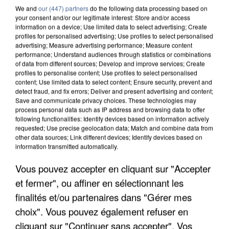
We and
our (447) partners
do the following data processing based on
your consent and/or our legitimate interest: Store and/or access
information on a device; Use limited data to select advertising; Create
profiles for personalised advertising; Use profiles to select personalised
advertising; Measure advertising performance; Measure content
performance; Understand audiences through statistics or combinations
of data from different sources; Develop and improve services; Create
profiles to personalise content; Use profiles to select personalised
content; Use limited data to select content; Ensure security, prevent and
detect fraud, and fix errors; Deliver and present advertising and content;
Save and communicate privacy choices. These technologies may
process personal data such as IP address and browsing data to offer
following functionalities: Identify devices based on information actively
requested; Use precise geolocation data; Match and combine data from
UN SECOND CADRE DE LA DZ MAFIA
other data sources; Link different devices; Identify devices based on
INTERPELLÉ EN ALGÉRIE
information transmitted automatically.
Vous pouvez accepter en cliquant sur "Accepter
et fermer", ou affiner en sélectionnant les
finalités et/ou partenaires dans "Gérer mes
choix". Vous pouvez également refuser en
cliquant sur "Continuer sans accepter". Vos