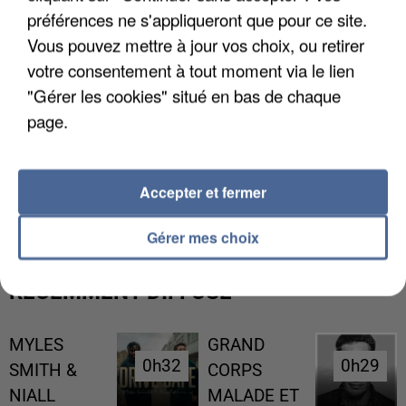
préférences ne s'appliqueront que pour ce site.
Vous pouvez mettre à jour vos choix, ou retirer
votre consentement à tout moment via le lien
"Gérer les cookies" situé en bas de chaque
page.
UNE TOURISTE DE L’OISE EMPORTÉE PAR UNE
Accepter et fermer
COULÉE DE BOUE EN HAUTE-SAVOIE
Gérer mes choix
RÉCEMMENT DIFFUSÉ
MYLES
GRAND
0h32
0h32
0h29
0h29
SMITH &
CORPS
NIALL
MALADE ET