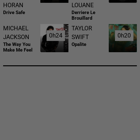
HORAN
LOUANE
Drive Safe
Derriere Le
Brouillard
MICHAEL
TAYLOR
0h24
0h24
0h20
0h20
JACKSON
SWIFT
The Way You
Opalite
Make Me Feel