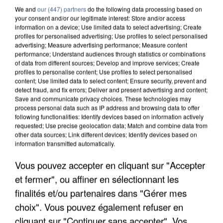
We and
our (447) partners
do the following data processing based on
your consent and/or our legitimate interest: Store and/or access
information on a device; Use limited data to select advertising; Create
profiles for personalised advertising; Use profiles to select personalised
advertising; Measure advertising performance; Measure content
performance; Understand audiences through statistics or combinations
of data from different sources; Develop and improve services; Create
profiles to personalise content; Use profiles to select personalised
content; Use limited data to select content; Ensure security, prevent and
detect fraud, and fix errors; Deliver and present advertising and content;
Save and communicate privacy choices. These technologies may
process personal data such as IP address and browsing data to offer
following functionalities: Identify devices based on information actively
requested; Use precise geolocation data; Match and combine data from
other data sources; Link different devices; Identify devices based on
information transmitted automatically.
APRÈS TOUTES CES CANICULES, LES REFUGES
Vous pouvez accepter en cliquant sur "Accepter
DE FAUNE SAUVAGE SONT...
et fermer", ou affiner en sélectionnant les
finalités et/ou partenaires dans "Gérer mes
choix". Vous pouvez également refuser en
cliquant sur "Continuer sans accepter". Vos