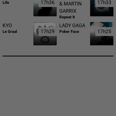
17h36
17h36
17h33
17h33
Life
& MARTIN
GARRIX
Repeat It
KYO
LADY GAGA
17h29
17h29
17h25
17h25
Le Graal
Poker Face