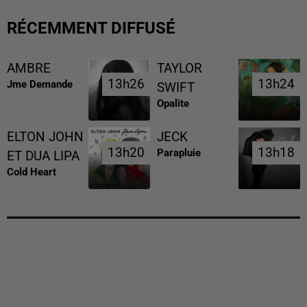
RÉCEMMENT DIFFUSÉ
AMBRE
TAYLOR
13h26
13h26
13h24
13h24
Jme Demande
SWIFT
Opalite
ELTON JOHN
JECK
13h20
13h20
13h18
13h18
Parapluie
ET DUA LIPA
Cold Heart