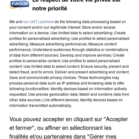
notre priorité
UN SECOND CADRE DE LA DZ MAFIA
INTERPELLÉ EN ALGÉRIE
We and
our (447) partners
do the following data processing based on
your consent and/or our legitimate interest: Store and/or access
information on a device; Use limited data to select advertising; Create
profiles for personalised advertising; Use profiles to select personalised
advertising; Measure advertising performance; Measure content
performance; Understand audiences through statistics or combinations
of data from different sources; Develop and improve services; Create
profiles to personalise content; Use profiles to select personalised
content; Use limited data to select content; Ensure security, prevent and
detect fraud, and fix errors; Deliver and present advertising and content;
Save and communicate privacy choices. These technologies may
process personal data such as IP address and browsing data to offer
following functionalities: Identify devices based on information actively
requested; Use precise geolocation data; Match and combine data from
other data sources; Link different devices; Identify devices based on
information transmitted automatically.
Vous pouvez accepter en cliquant sur "Accepter
et fermer", ou affiner en sélectionnant les
UNE TOURISTE DE L’OISE EMPORTÉE PAR UNE
finalités et/ou partenaires dans "Gérer mes
COULÉE DE BOUE EN HAUTE-SAVOIE