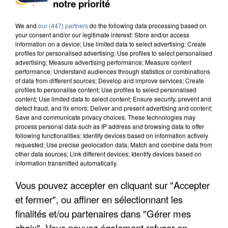
notre priorité
DE SOLIDARITÉ AVEC LES...
We and
our (447) partners
do the following data processing based on
your consent and/or our legitimate interest: Store and/or access
information on a device; Use limited data to select advertising; Create
profiles for personalised advertising; Use profiles to select personalised
advertising; Measure advertising performance; Measure content
performance; Understand audiences through statistics or combinations
of data from different sources; Develop and improve services; Create
profiles to personalise content; Use profiles to select personalised
content; Use limited data to select content; Ensure security, prevent and
detect fraud, and fix errors; Deliver and present advertising and content;
Save and communicate privacy choices. These technologies may
process personal data such as IP address and browsing data to offer
following functionalities: Identify devices based on information actively
requested; Use precise geolocation data; Match and combine data from
other data sources; Link different devices; Identify devices based on
information transmitted automatically.
Vous pouvez accepter en cliquant sur "Accepter
APRÈS TOUTES CES CANICULES, LES REFUGES
et fermer", ou affiner en sélectionnant les
DE FAUNE SAUVAGE SONT...
finalités et/ou partenaires dans "Gérer mes
choix". Vous pouvez également refuser en