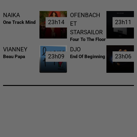
NAIKA
OFENBACH
23h14
23h14
23h11
23h11
One Track Mind
ET
STARSAILOR
Four To The Floor
VIANNEY
DJO
23h09
23h09
23h06
23h06
Beau Papa
End Of Beginning