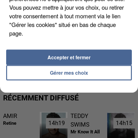
Vous pouvez mettre à jour vos choix, ou retirer
votre consentement à tout moment via le lien
"Gérer les cookies" situé en bas de chaque
page.
Accepter et fermer
L’UN DES FONDATEURS SUPPOSÉS DE LA DZ
MAFIA INTERPELLÉ EN ALGÉRIE
Gérer mes choix
RÉCEMMENT DIFFUSÉ
AMIR
TEDDY
14h19
14h19
14h15
14h15
Retine
SWIMS
Mr Know It All