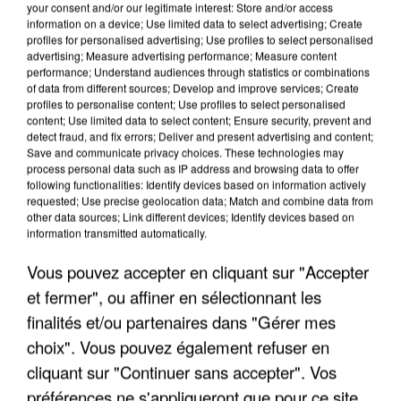
your consent and/or our legitimate interest: Store and/or access
information on a device; Use limited data to select advertising; Create
profiles for personalised advertising; Use profiles to select personalised
advertising; Measure advertising performance; Measure content
performance; Understand audiences through statistics or combinations
of data from different sources; Develop and improve services; Create
profiles to personalise content; Use profiles to select personalised
content; Use limited data to select content; Ensure security, prevent and
detect fraud, and fix errors; Deliver and present advertising and content;
Save and communicate privacy choices. These technologies may
process personal data such as IP address and browsing data to offer
following functionalities: Identify devices based on information actively
requested; Use precise geolocation data; Match and combine data from
other data sources; Link different devices; Identify devices based on
APRÈS TOUTES CES CANICULES, LES REFUGES
information transmitted automatically.
DE FAUNE SAUVAGE SONT...
Vous pouvez accepter en cliquant sur "Accepter
et fermer", ou affiner en sélectionnant les
finalités et/ou partenaires dans "Gérer mes
choix". Vous pouvez également refuser en
cliquant sur "Continuer sans accepter". Vos
préférences ne s'appliqueront que pour ce site.