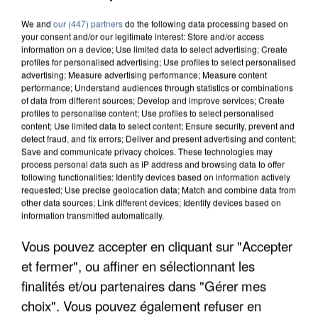
We and
our (447) partners
do the following data processing based on
your consent and/or our legitimate interest: Store and/or access
information on a device; Use limited data to select advertising; Create
profiles for personalised advertising; Use profiles to select personalised
advertising; Measure advertising performance; Measure content
performance; Understand audiences through statistics or combinations
of data from different sources; Develop and improve services; Create
profiles to personalise content; Use profiles to select personalised
content; Use limited data to select content; Ensure security, prevent and
detect fraud, and fix errors; Deliver and present advertising and content;
Save and communicate privacy choices. These technologies may
process personal data such as IP address and browsing data to offer
following functionalities: Identify devices based on information actively
requested; Use precise geolocation data; Match and combine data from
other data sources; Link different devices; Identify devices based on
information transmitted automatically.
UNE TOURISTE DE L’OISE EMPORTÉE PAR UNE
Vous pouvez accepter en cliquant sur "Accepter
COULÉE DE BOUE EN HAUTE-SAVOIE
et fermer", ou affiner en sélectionnant les
finalités et/ou partenaires dans "Gérer mes
choix". Vous pouvez également refuser en