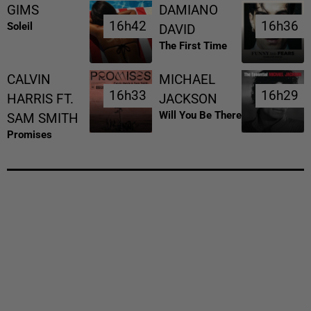
GIMS
DAMIANO
16h42
16h42
16h36
16h36
Soleil
DAVID
The First Time
CALVIN
MICHAEL
16h33
16h33
16h29
16h29
HARRIS FT.
JACKSON
Will You Be There
SAM SMITH
Promises