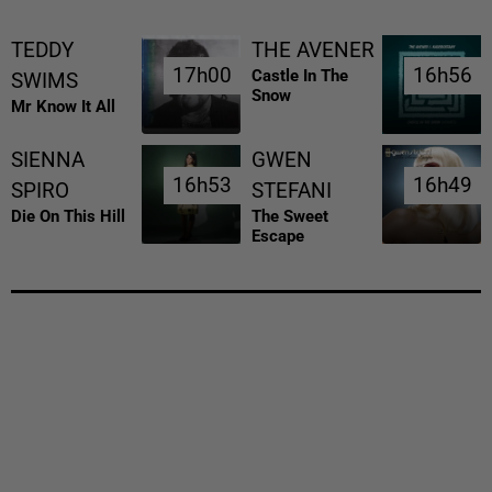
TEDDY
THE AVENER
17h00
17h00
16h56
16h56
Castle In The
SWIMS
Snow
Mr Know It All
SIENNA
GWEN
16h53
16h53
16h49
16h49
SPIRO
STEFANI
Die On This Hill
The Sweet
Escape