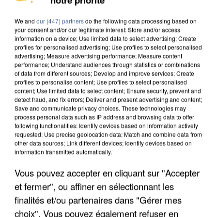
MAFIA INTERPELLÉ EN ALGÉRIE
We and
our (447) partners
do the following data processing based on
your consent and/or our legitimate interest: Store and/or access
information on a device; Use limited data to select advertising; Create
profiles for personalised advertising; Use profiles to select personalised
advertising; Measure advertising performance; Measure content
performance; Understand audiences through statistics or combinations
of data from different sources; Develop and improve services; Create
profiles to personalise content; Use profiles to select personalised
content; Use limited data to select content; Ensure security, prevent and
detect fraud, and fix errors; Deliver and present advertising and content;
Save and communicate privacy choices. These technologies may
process personal data such as IP address and browsing data to offer
following functionalities: Identify devices based on information actively
requested; Use precise geolocation data; Match and combine data from
other data sources; Link different devices; Identify devices based on
information transmitted automatically.
Vous pouvez accepter en cliquant sur "Accepter
UN SECOND CADRE DE LA DZ MAFIA
et fermer", ou affiner en sélectionnant les
INTERPELLÉ EN ALGÉRIE
finalités et/ou partenaires dans "Gérer mes
choix". Vous pouvez également refuser en